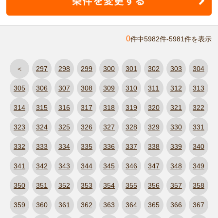
0
件中5982件-5981件を表示
＜
297
298
299
300
301
302
303
304
305
306
307
308
309
310
311
312
313
314
315
316
317
318
319
320
321
322
323
324
325
326
327
328
329
330
331
332
333
334
335
336
337
338
339
340
341
342
343
344
345
346
347
348
349
350
351
352
353
354
355
356
357
358
359
360
361
362
363
364
365
366
367