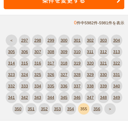
0
件中5982件-5981件を表示
＜
297
298
299
300
301
302
303
304
305
306
307
308
309
310
311
312
313
314
315
316
317
318
319
320
321
322
323
324
325
326
327
328
329
330
331
332
333
334
335
336
337
338
339
340
341
342
343
344
345
346
347
348
349
350
351
352
353
354
355
356
＞