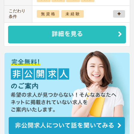
こだわり
無 資 格
未 経 験
条件