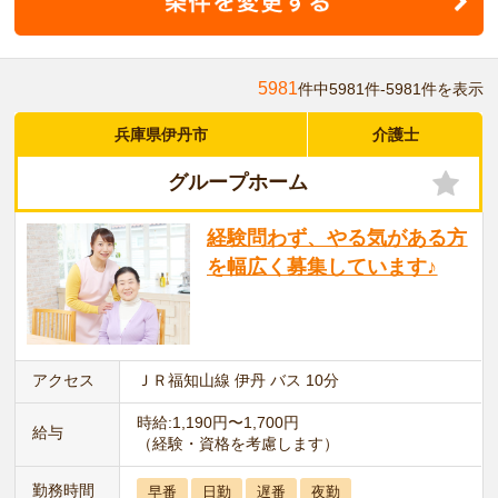
5981
件中5981件-5981件を表示
兵庫県伊丹市
介護士
グループホーム
経験問わず、やる気がある方
を幅広く募集しています♪
アクセス
ＪＲ福知山線 伊丹 バス 10分
時給:1,190円〜1,700円
給与
（経験・資格を考慮します）
勤務時間
早番
日勤
遅番
夜勤