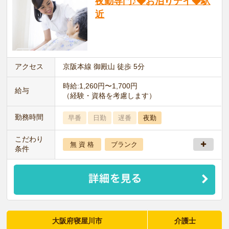
夜勤専門♪◆お泊りデイ◆駅
近
アクセス
京阪本線 御殿山 徒歩 5分
時給:1,260円〜1,700円
給与
（経験・資格を考慮します）
勤務時間
早番
日勤
遅番
夜勤
こだわり
無 資 格
ブランク
条件
大阪府寝屋川市
介護士