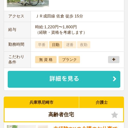
アクセス
ＪＲ成田線 佐倉 徒歩 15分
時給:1,220円〜1,800円
給与
（経験・資格を考慮します）
勤務時間
早番
日勤
遅番
夜勤
こだわり
無 資 格
ブランク
条件
兵庫県尼崎市
介護士
高齢者住宅