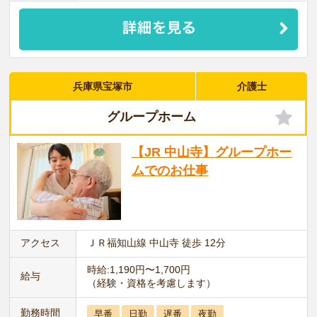
兵庫県宝塚市
介護士
グループホーム
【JR 中山寺】グループホー
ムでのお仕事
アクセス
ＪＲ福知山線 中山寺 徒歩 12分
時給:1,190円〜1,700円
給与
（経験・資格を考慮します）
勤務時間
早番
日勤
遅番
夜勤