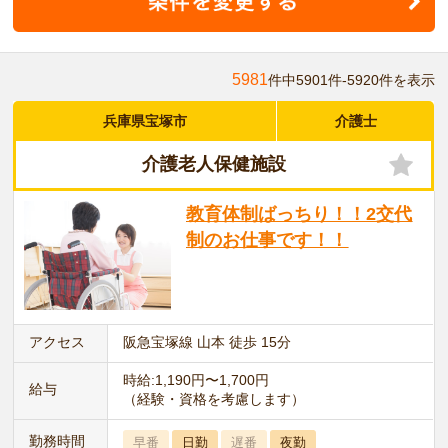
5981
件中5901件-5920件を表示
兵庫県宝塚市
介護士
介護老人保健施設
教育体制ばっちり！！2交代
制のお仕事です！！
アクセス
阪急宝塚線 山本 徒歩 15分
時給:1,190円〜1,700円
給与
（経験・資格を考慮します）
勤務時間
早番
日勤
遅番
夜勤