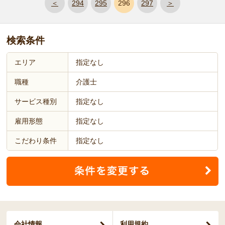
＜
294
295
296
297
＞
検索条件
エリア
指定なし
職種
介護士
サービス種別
指定なし
雇用形態
指定なし
こだわり条件
指定なし
会社情報
利用規約