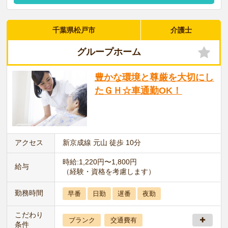
千葉県松戸市
介護士
グループホーム
豊かな環境と尊厳を大切にし
たＧＨ☆車通勤OK！
アクセス
新京成線 元山 徒歩 10分
時給:1,220円〜1,800円
給与
（経験・資格を考慮します）
勤務時間
早番
日勤
遅番
夜勤
こだわり
ブランク
交通費有
条件