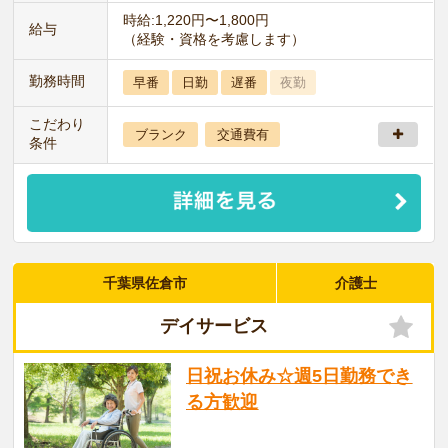
時給:1,220円〜1,800円
給与
（経験・資格を考慮します）
勤務時間
早番
日勤
遅番
夜勤
こだわり
ブランク
交通費有
条件
千葉県佐倉市
介護士
デイサービス
日祝お休み☆週5日勤務でき
る方歓迎