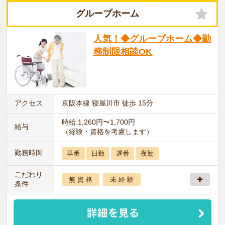
グループホーム
人気！◆グループホーム◆勤
務制限相談OK
アクセス
京阪本線 寝屋川市 徒歩 15分
時給:1,260円〜1,700円
給与
（経験・資格を考慮します）
勤務時間
早番
日勤
遅番
夜勤
こだわり
無 資 格
未 経 験
条件