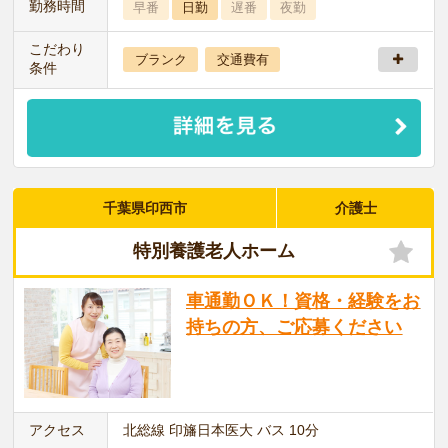
勤務時間
早番
日勤
遅番
夜勤
こだわり
ブランク
交通費有
条件
千葉県印西市
介護士
特別養護老人ホーム
車通勤ＯＫ！資格・経験をお
持ちの方、ご応募ください
アクセス
北総線 印旛日本医大 バス 10分