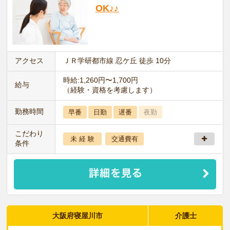
OK♪♪
アクセス
ＪＲ学研都市線 忍ケ丘 徒歩 10分
時給:1,260円〜1,700円
給与
（経験・資格を考慮します）
勤務時間
早番
日勤
遅番
夜勤
こだわり
未 経 験
交通費有
条件
大阪府寝屋川市
介護士