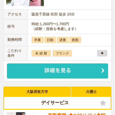
アクセス
阪急千里線 吹田 徒歩 10分
時給:1,260円〜1,700円
給与
（経験・資格を考慮します）
勤務時間
早番
日勤
遅番
夜勤
こだわり
未 経 験
ブランク
条件
大阪府枚方市
介護士
デイサービス