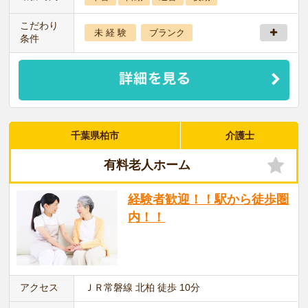
こだわり
未 経 験
ブランク
条件
千葉県柏市
介護士
有料老人ホーム
経験者歓迎！！駅から徒歩圏
内！！
アクセス
ＪＲ常磐線 北柏 徒歩 10分