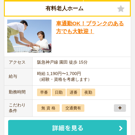
有料老人ホーム
車通勤OK！ブランクのある
方でも大歓迎！
アクセス
阪急神戸線 園田 徒歩 15分
時給:1,190円〜1,700円
給与
（経験・資格を考慮します）
勤務時間
早番
日勤
遅番
夜勤
こだわり
無 資 格
交通費有
条件