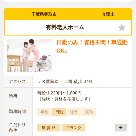
千葉県香取市
介護士
有料老人ホーム
日勤のみ！資格不問！車通勤
OK♪
アクセス
ＪＲ鹿島線 十二橋 徒歩 37分
時給:1,220円〜1,800円
給与
（経験・資格を考慮します）
勤務時間
早番
日勤
遅番
夜勤
こだわり
無 資 格
ブランク
条件