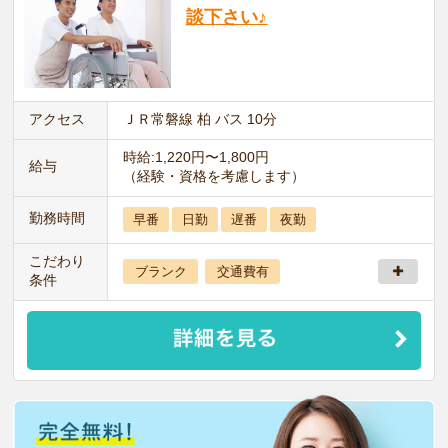
談下さい♪
アクセス
ＪＲ常磐線 柏 バス 10分
時給:1,220円〜1,800円
給与
（経験・資格を考慮します）
勤務時間
早番
日勤
遅番
夜勤
こだわり
ブランク
交通費有
条件