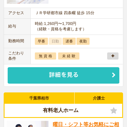
アクセス
ＪＲ学研都市線 四条畷 徒歩 15分
時給:1,260円〜1,700円
給与
（経験・資格を考慮します）
勤務時間
早番
日勤
遅番
夜勤
こだわり
無 資 格
未 経 験
条件
千葉県柏市
介護士
有料老人ホーム
曜日・シフト等お気軽にご相