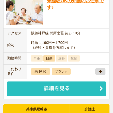
未経験OKの介護のお仕事で
す♪
アクセス
阪急神戸線 武庫之荘 徒歩 10分
時給:1,190円〜1,700円
給与
（経験・資格を考慮します）
勤務時間
早番
日勤
遅番
夜勤
こだわり
未 経 験
ブランク
条件
兵庫県尼崎市
介護士