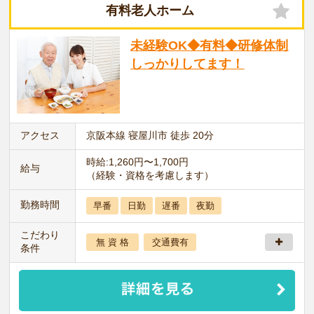
有料老人ホーム
未経験OK◆有料◆研修体制
しっかりしてます！
アクセス
京阪本線 寝屋川市 徒歩 20分
時給:1,260円〜1,700円
給与
（経験・資格を考慮します）
勤務時間
早番
日勤
遅番
夜勤
こだわり
無 資 格
交通費有
条件