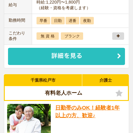
時給:1,220円〜1,800円
給与
（経験・資格を考慮します）
勤務時間
早番
日勤
遅番
夜勤
こだわり
無 資 格
ブランク
条件
千葉県松戸市
介護士
有料老人ホーム
日勤帯のみOK！経験者1年
以上の方、歓迎♪