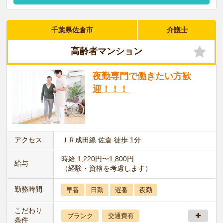
千葉県佐倉市
介護士
高齢者マンション
夜勤専門で働きたい方歓
迎！！！
アクセス
ＪＲ成田線 佐倉 徒歩 1分
時給:1,220円〜1,800円
給与
（経験・資格を考慮します）
勤務時間
早番
日勤
遅番
夜勤
こだわり
ブランク
交通費有
条件