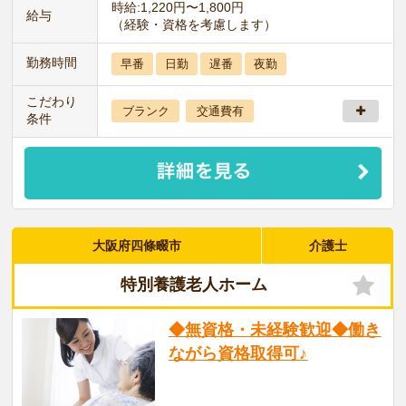
時給:1,220円〜1,800円
給与
（経験・資格を考慮します）
勤務時間
早番
日勤
遅番
夜勤
こだわり
ブランク
交通費有
条件
大阪府四條畷市
介護士
特別養護老人ホーム
◆無資格・未経験歓迎◆働き
ながら資格取得可♪