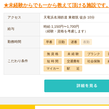
★未経験からでも一から教えて頂ける施設です
アクセス
天竜浜名湖鉄道 東都筑 徒歩 10分
時給:1,150円〜1,700円
給与
（経験・資格を考慮します）
勤務時間
早番
日勤
遅番
夜勤
無 資 格
未 経 験
ブランク
こだわり条件
短 時 間
交通費有
社会保険
マイカー
駅 近