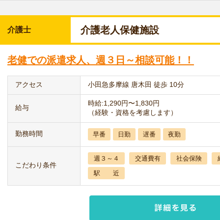
介護老人保健施設
介護士
老健での派遣求人、週３日～相談可能！！
アクセス
小田急多摩線 唐木田 徒歩 10分
時給:1,290円〜1,830円
給与
（経験・資格を考慮します）
勤務時間
早番
日勤
遅番
夜勤
週３～４
交通費有
社会保険
こだわり条件
駅 近