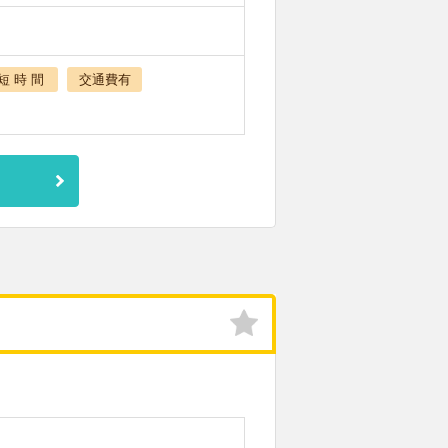
短 時 間
交通費有