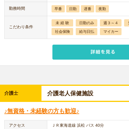
勤務時間
早番
日勤
遅番
夜勤
未 経 験
日勤のみ
週３～４
こだわり条件
社会保険
給与日払
マイカー
介護老人保健施設
介護士
♪無資格・未経験の方も歓迎♪
アクセス
ＪＲ東海道線 浜松 バス 40分