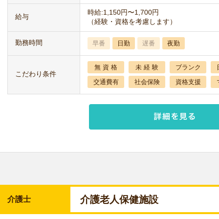
時給:1,150円〜1,700円
給与
（経験・資格を考慮します）
勤務時間
早番
日勤
遅番
夜勤
無 資 格
未 経 験
ブランク
こだわり条件
交通費有
社会保険
資格支援
介護老人保健施設
介護士