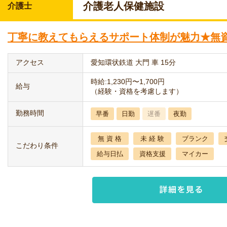
介護老人保健施設
介護士
丁寧に教えてもらえるサポート体制が魅力★無
アクセス
愛知環状鉄道 大門 車 15分
時給:1,230円〜1,700円
給与
（経験・資格を考慮します）
勤務時間
早番
日勤
遅番
夜勤
無 資 格
未 経 験
ブランク
こだわり条件
給与日払
資格支援
マイカー