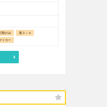
日勤のみ
週３～４
マイカー