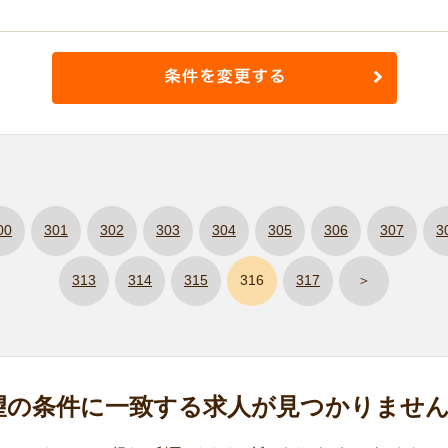
00
301
302
303
304
305
306
307
3
313
314
315
316
317
＞
望の条件に
一致する求人が
見つかりませ