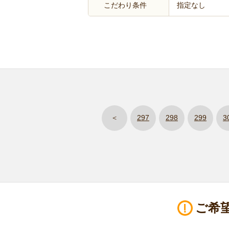
こだわり条件
指定なし
＜
297
298
299
3
ご希