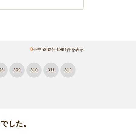
0
件中5982件-5981件を表示
08
309
310
311
312
んでした。