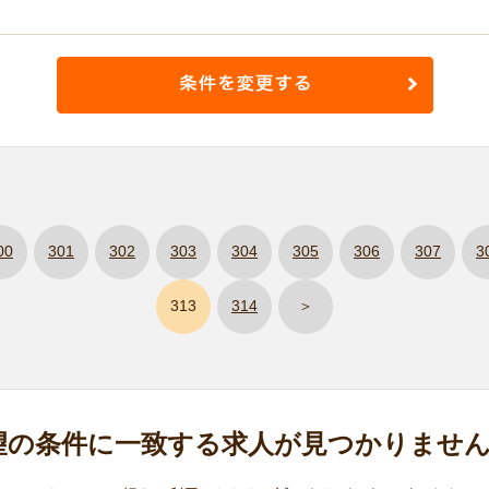
00
301
302
303
304
305
306
307
3
313
314
＞
望の条件に
一致する求人が
見つかりませ