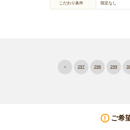
こだわり条件
指定なし
＜
297
298
299
3
ご希