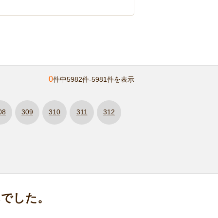
0
件中5982件-5981件を表示
08
309
310
311
312
んでした。