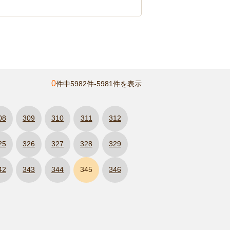
0
件中5982件-5981件を表示
08
309
310
311
312
25
326
327
328
329
42
343
344
345
346