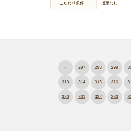
こだわり条件
指定なし
＜
297
298
299
3
313
314
315
316
3
330
331
332
333
3