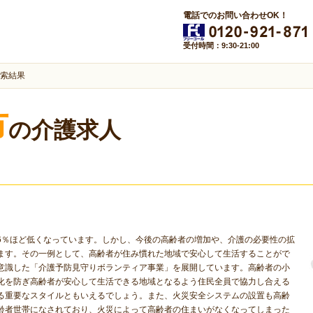
電話でのお問い合わせOK！
受付時間：9:30-21:00
索結果
市
の介護求人
6％ほど低くなっています。しかし、今後の高齢者の増加や、介護の必要性の拡
ます。その一例として、高齢者が住み慣れた地域で安心して生活することがで
意識した「介護予防見守りボランティア事業」を展開しています。高齢者の小
化を防ぎ高齢者が安心して生活できる地域となるよう住民全員で協力し合える
る重要なスタイルともいえるでしょう。また、火災安全システムの設置も高齢
齢者世帯になされており、火災によって高齢者の住まいがなくなってしまった