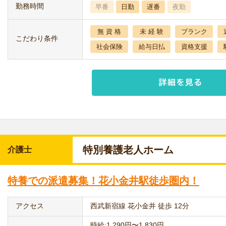
勤務時間
早番
日勤
遅番
夜勤
無 資 格
未 経 験
ブランク
こだわり条件
社会保険
給与日払
資格支援
特別養護老人ホーム
介護士
特養での派遣募集！花小金井駅徒歩圏内！
アクセス
西武新宿線 花小金井 徒歩 12分
時給:1,290円〜1,830円