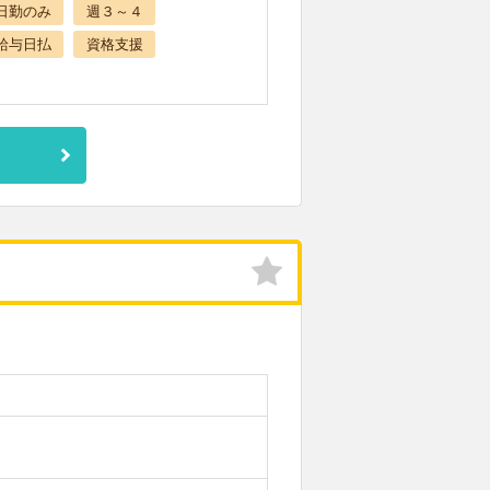
日勤のみ
週３～４
給与日払
資格支援