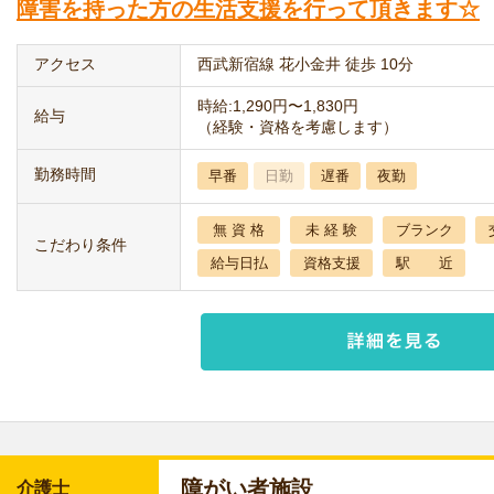
障害を持った方の生活支援を行って頂きます☆
アクセス
西武新宿線 花小金井 徒歩 10分
時給:1,290円〜1,830円
給与
（経験・資格を考慮します）
勤務時間
早番
日勤
遅番
夜勤
無 資 格
未 経 験
ブランク
こだわり条件
給与日払
資格支援
駅 近
障がい者施設
介護士