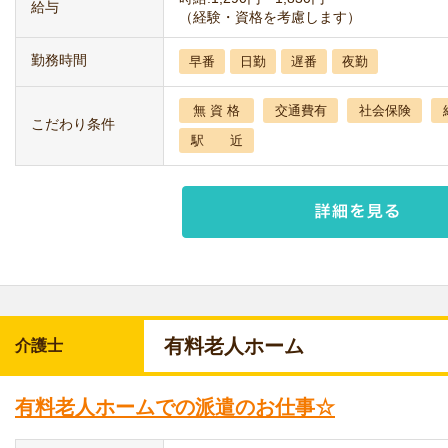
給与
（経験・資格を考慮します）
勤務時間
早番
日勤
遅番
夜勤
無 資 格
交通費有
社会保険
こだわり条件
駅 近
有料老人ホーム
介護士
有料老人ホームでの派遣のお仕事☆