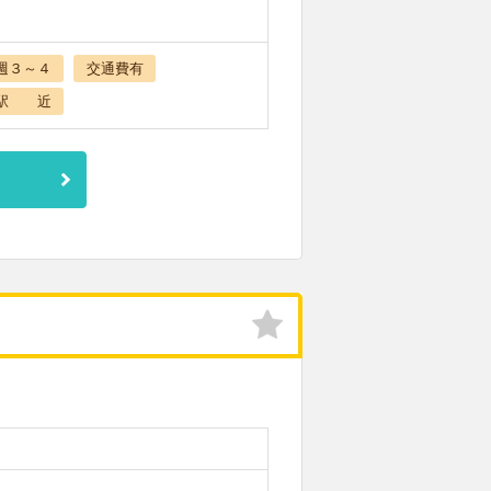
週３～４
交通費有
駅 近