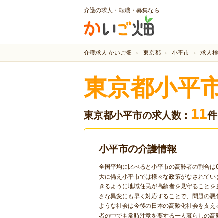
介護の求人・転職・募集なら
介護求人 かいご畑
東京都
小平市
求人検
東京都小平
11
東京都小平市の求人数：
件
小平市の介護情報
全国平均に比べると小平市の高齢者の割合は
大に備え小平市では様々な政策がなされてい
きるように地域住民が高齢者を見守ることを
さな異変にも早く対応することで、問題の悪
ような社会は今後の日本の高齢化社会を支え
者の中でも常時注意を要する一人暮らしの高