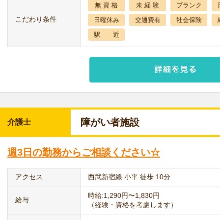
無 資 格
未 経 験
ブランク
こだわり条件
日曜休み
交通費有
社会保険
駅 近
障がい者施設
介護士
週3日の勤務からご相談ください☆
アクセス
西武新宿線 小平 徒歩 10分
時給:1,290円〜1,830円
給与
（経験・資格を考慮します）