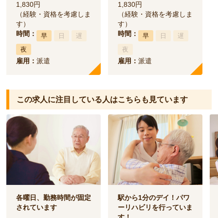
1,830円
1,830円
（経験・資格を考慮しま
（経験・資格を考慮しま
す）
す）
時間：
時間：
早
日
遅
早
日
遅
夜
夜
雇用：
派遣
雇用：
派遣
この求人に注目している人は
こちらも見ています
各曜日、勤務時間が固定
駅から1分のデイ！パワ
されています
ーリハビリを行っていま
す！