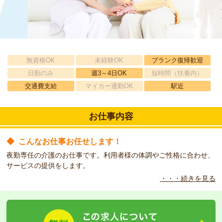
無資格OK
未経験OK
ブランク復帰歓迎
日勤のみ
週3～4日OK
短時間（扶養内）
交通費支給
マイカー通勤OK
駅近
お仕事内容
◆
こんなお仕事お任せします！
夜勤専任の介護のお仕事です。利用者様の体調やご性格に合わせ、
サービスの提供をします。
・・・続きを見る
◆
こんな方をお待ちしています！
有料老人ホームでの夜勤専任のお仕事ですので、介護経験者大歓迎
です！ 研修を行い業務に入っていただきますので、ご安心してお
働きいただけます。