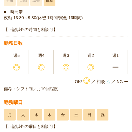
早番
日勤
遅番
夜勤
■ 時間帯
夜勤 16:30～9:30(休憩 1時間/実働 16時間)
【上記以外の時間も相談可】
勤務日数
週5
週4
週3
週2
週1
◎
◎
◎
◎
ー
◎
OK!
／ 相談
△
／ NG ー
備考：シフト制／月10回程度
勤務曜日
月
火
水
木
金
土
日
祝
【上記以外の曜日も相談可】