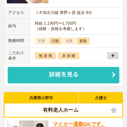
アクセス
ＪＲ加古川線 青野ヶ原 徒歩 8分
時給:1,190円〜1,700円
給与
（経験・資格を考慮します）
勤務時間
早番
日勤
遅番
夜勤
こだわり
無 資 格
未 経 験
条件
兵庫県小野市
介護士
有料老人ホーム
マイカー通勤OKです。