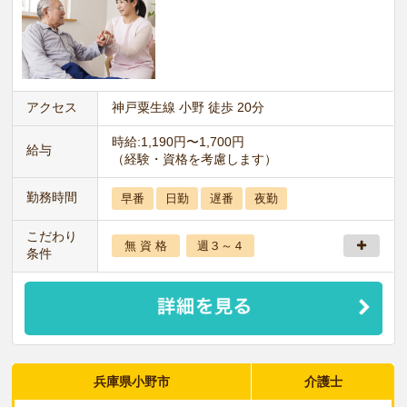
アクセス
神戸粟生線 小野 徒歩 20分
時給:1,190円〜1,700円
給与
（経験・資格を考慮します）
勤務時間
早番
日勤
遅番
夜勤
こだわり
無 資 格
週３～４
条件
兵庫県小野市
介護士