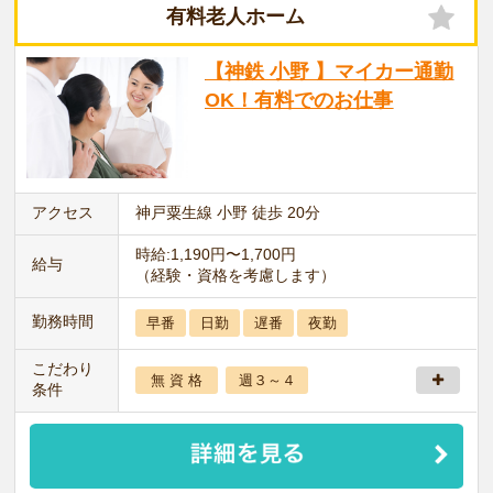
有料老人ホーム
【神鉄 小野 】マイカー通勤
OK！有料でのお仕事
アクセス
神戸粟生線 小野 徒歩 20分
時給:1,190円〜1,700円
給与
（経験・資格を考慮します）
勤務時間
早番
日勤
遅番
夜勤
こだわり
無 資 格
週３～４
条件