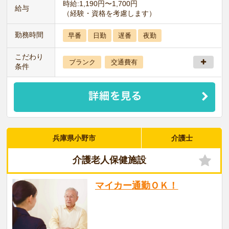
時給:1,190円〜1,700円
給与
（経験・資格を考慮します）
勤務時間
早番
日勤
遅番
夜勤
こだわり
ブランク
交通費有
条件
兵庫県小野市
介護士
介護老人保健施設
マイカー通勤ＯＫ！