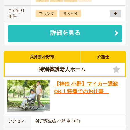
こだわり
ブランク
週３～４
条件
兵庫県小野市
介護士
特別養護老人ホーム
【神鉄 小野】マイカー通勤
OK！特養でのお仕事
アクセス
神戸粟生線 小野 車 10分