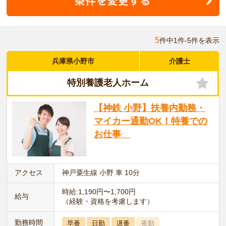
5
件中1件-5件を表示
兵庫県小野市
介護士
特別養護老人ホーム
【神鉄 小野】扶養内勤務・
マイカー通勤OK！特養での
お仕事
アクセス
神戸粟生線 小野 車 10分
時給:1,190円〜1,700円
給与
（経験・資格を考慮します）
勤務時間
早番
日勤
遅番
夜勤