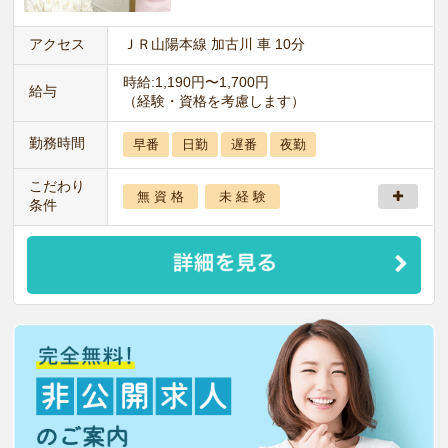
アクセス
ＪＲ山陽本線 加古川 車 10分
時給:1,190円〜1,700円
給与
（経験・資格を考慮します）
勤務時間
早番
日勤
遅番
夜勤
こだわり
無 資 格
未 経 験
条件