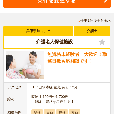
3
件中1件-3件を表示
兵庫県加古川市
介護士
介護老人保健施設
無資格未経験者 大歓迎！勤
務日数も応相談です！
アクセス
ＪＲ山陽本線 宝殿 徒歩 12分
時給:1,190円〜1,700円
給与
（経験・資格を考慮します）
勤務時間
早番
日勤
遅番
夜勤