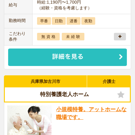
時給:1,190円〜1,700円
給与
（経験・資格を考慮します）
勤務時間
早番
日勤
遅番
夜勤
こだわり
無 資 格
未 経 験
条件
兵庫県加古川市
介護士
特別養護老人ホーム
小規模特養。アットホームな
職場です。