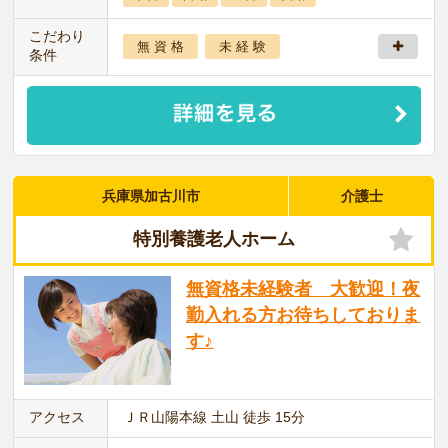
こだわり
無 資 格
未 経 験
条件
兵庫県加古川市
介護士
特別養護老人ホーム
無資格未経験者 大歓迎！夜
勤入れる方お待ちしておりま
す♪
アクセス
ＪＲ山陽本線 土山 徒歩 15分