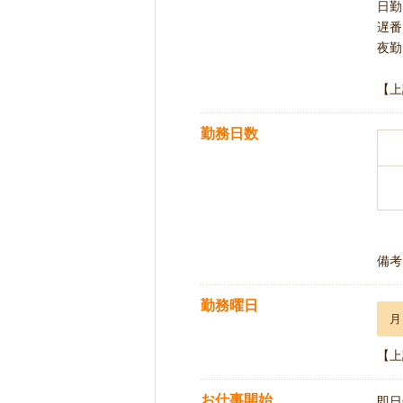
日勤 
遅番 
夜勤 
【上
勤務日数
備考
勤務曜日
月
【上
お仕事開始
即日