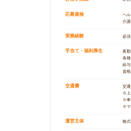
応募資格
ヘル
介護
実務経験
必須
手当て・福利厚生
夜勤
各種
給与
資格
交通費
交通
※
※車
※マ
運営主体
株式