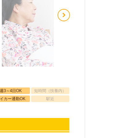
週3～4日OK
短時間（扶養内）
イカー通勤OK
駅近