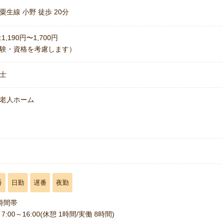
粟生線 小野 徒歩 20分
1,190円〜1,700円
験・資格を考慮します）
士
老人ホーム
名
番
日勤
遅番
夜勤
時間帯
7:00～16:00(休憩 1時間/実働 8時間)