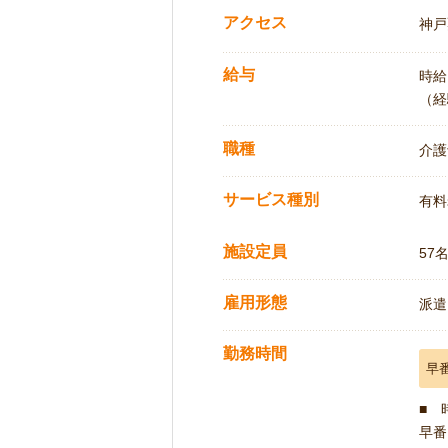
アクセス
神戸
給与
時給:
（経
職種
介護
サービス種別
有料
施設定員
57
雇用形態
派遣
勤務時間
早
■ 
早番 