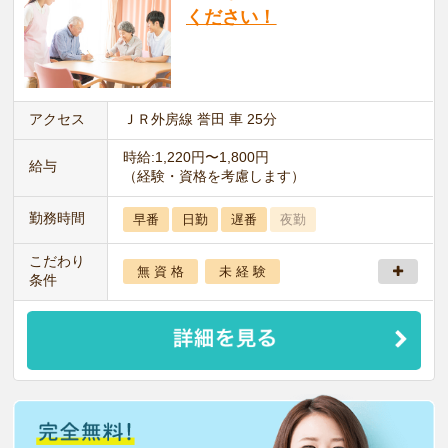
ください！
アクセス
ＪＲ外房線 誉田 車 25分
時給:1,220円〜1,800円
給与
（経験・資格を考慮します）
勤務時間
早番
日勤
遅番
夜勤
こだわり
無 資 格
未 経 験
条件