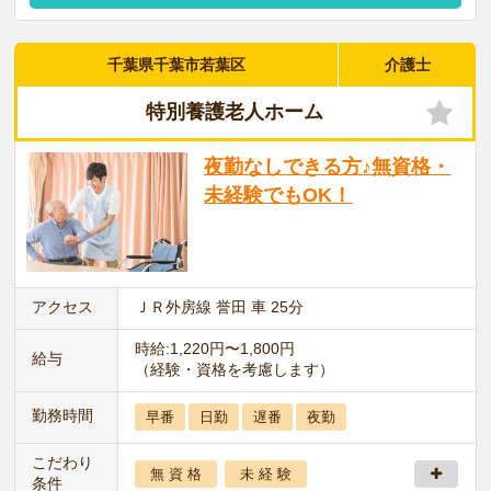
千葉県千葉市若葉区
介護士
特別養護老人ホーム
夜勤なしできる方♪無資格・
未経験でもOK！
アクセス
ＪＲ外房線 誉田 車 25分
時給:1,220円〜1,800円
給与
（経験・資格を考慮します）
勤務時間
早番
日勤
遅番
夜勤
こだわり
無 資 格
未 経 験
条件