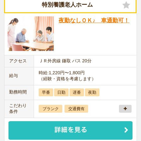
特別養護老人ホーム
夜勤なしＯＫ♪ 車通勤可！
アクセス
ＪＲ外房線 鎌取 バス 20分
時給:1,220円〜1,800円
給与
（経験・資格を考慮します）
勤務時間
早番
日勤
遅番
夜勤
こだわり
ブランク
交通費有
条件