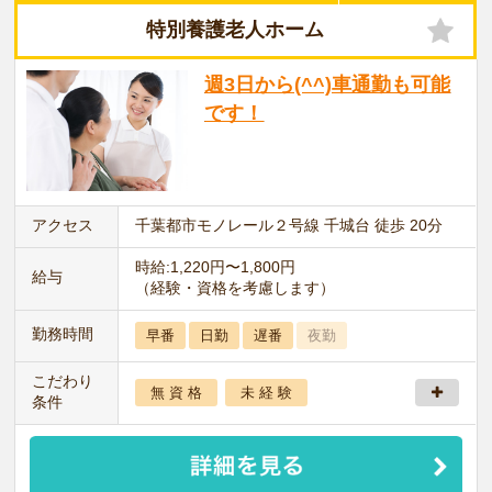
特別養護老人ホーム
週3日から(^^)車通勤も可能
です！
アクセス
千葉都市モノレール２号線 千城台 徒歩 20分
時給:1,220円〜1,800円
給与
（経験・資格を考慮します）
勤務時間
早番
日勤
遅番
夜勤
こだわり
無 資 格
未 経 験
条件