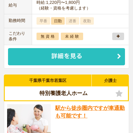
時給:1,220円〜1,800円
給与
（経験・資格を考慮します）
勤務時間
早番
日勤
遅番
夜勤
こだわり
無 資 格
未 経 験
条件
千葉県千葉市若葉区
介護士
特別養護老人ホーム
駅から徒歩圏内ですが車通勤
も可能です！