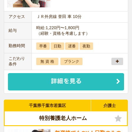
アクセス
ＪＲ外房線 誉田 車 10分
時給:1,220円〜1,800円
給与
（経験・資格を考慮します）
勤務時間
早番
日勤
遅番
夜勤
こだわり
無 資 格
ブランク
条件
千葉県千葉市若葉区
介護士
特別養護老人ホーム