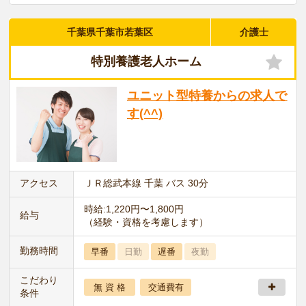
千葉県千葉市若葉区
介護士
特別養護老人ホーム
ユニット型特養からの求人で
す(^^)
アクセス
ＪＲ総武本線 千葉 バス 30分
時給:1,220円〜1,800円
給与
（経験・資格を考慮します）
勤務時間
早番
日勤
遅番
夜勤
こだわり
無 資 格
交通費有
条件