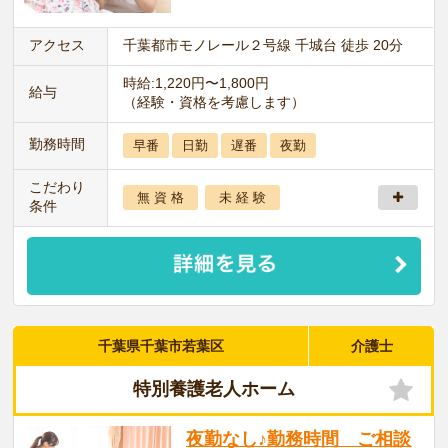
アクセス
千葉都市モノレール２号線 千城台 徒歩 20分
時給:1,220円〜1,800円
給与
（経験・資格を考慮します）
勤務時間
早番
日勤
遅番
夜勤
こだわり
無 資 格
未 経 験
条件
千葉県千葉市若葉区
介護士
特別養護老人ホーム
夜勤なし♪勤務時間 ご相談