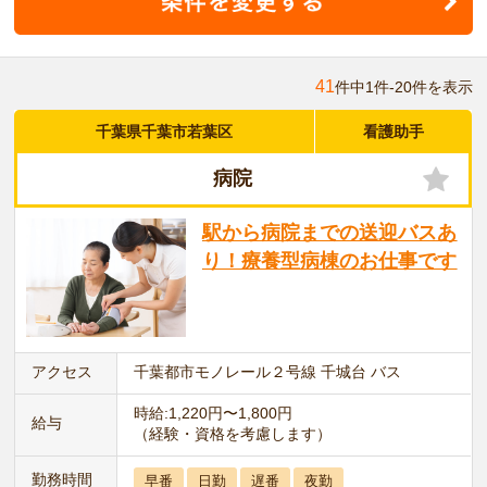
41
件中1件-20件を表示
千葉県千葉市若葉区
看護助手
病院
駅から病院までの送迎バスあ
り！療養型病棟のお仕事です
アクセス
千葉都市モノレール２号線 千城台 バス
時給:1,220円〜1,800円
給与
（経験・資格を考慮します）
勤務時間
早番
日勤
遅番
夜勤