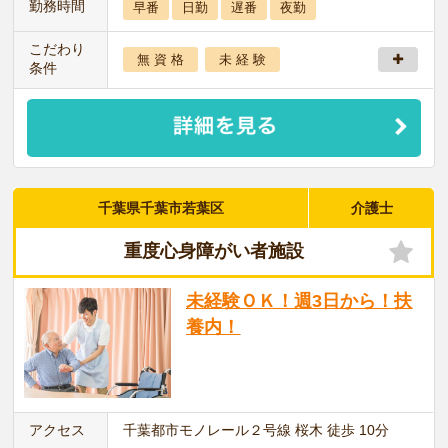
勤務時間
早番
日勤
遅番
夜勤
こだわり
無 資 格
未 経 験
条件
千葉県千葉市若葉区
介護士
重度心身障がい者施設
未経験ＯＫ！週3日から！扶
養内！
アクセス
千葉都市モノレール２号線 桜木 徒歩 10分