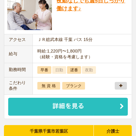
夜勤なしでも週5日しっかり
働けます♪
アクセス
ＪＲ総武本線 千葉 バス 15分
時給:1,220円〜1,800円
給与
（経験・資格を考慮します）
勤務時間
早番
日勤
遅番
夜勤
こだわり
無 資 格
ブランク
条件
千葉県千葉市若葉区
介護士