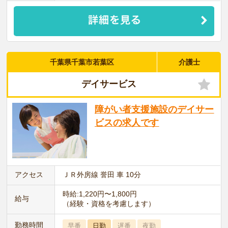
千葉県千葉市若葉区
介護士
デイサービス
障がい者支援施設のデイサー
ビスの求人です
アクセス
ＪＲ外房線 誉田 車 10分
時給:1,220円〜1,800円
給与
（経験・資格を考慮します）
勤務時間
早番
日勤
遅番
夜勤