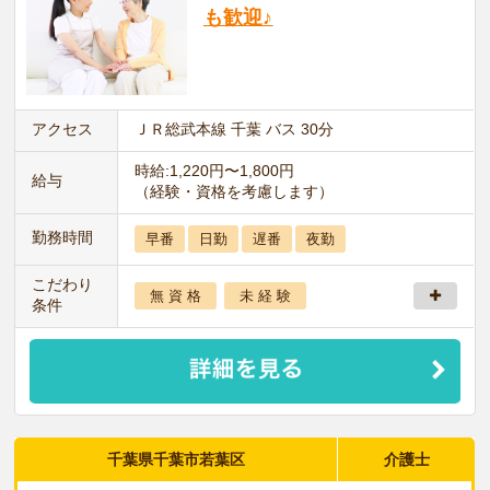
も歓迎♪
アクセス
ＪＲ総武本線 千葉 バス 30分
時給:1,220円〜1,800円
給与
（経験・資格を考慮します）
勤務時間
早番
日勤
遅番
夜勤
こだわり
無 資 格
未 経 験
条件
千葉県千葉市若葉区
介護士