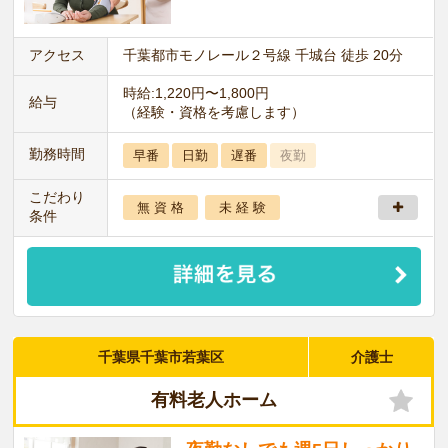
アクセス
千葉都市モノレール２号線 千城台 徒歩 20分
時給:1,220円〜1,800円
給与
（経験・資格を考慮します）
勤務時間
早番
日勤
遅番
夜勤
こだわり
無 資 格
未 経 験
条件
千葉県千葉市若葉区
介護士
有料老人ホーム