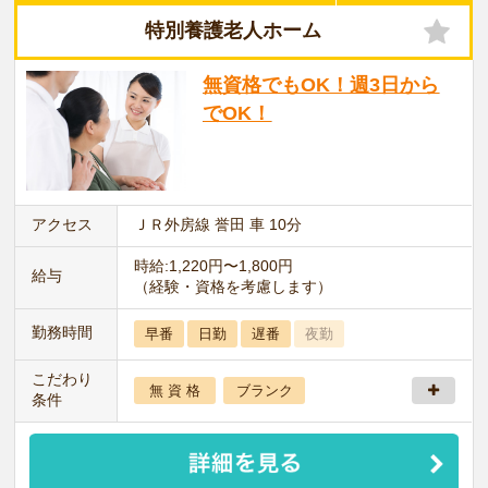
特別養護老人ホーム
無資格でもOK！週3日から
でOK！
アクセス
ＪＲ外房線 誉田 車 10分
時給:1,220円〜1,800円
給与
（経験・資格を考慮します）
勤務時間
早番
日勤
遅番
夜勤
こだわり
無 資 格
ブランク
条件