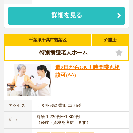
千葉県千葉市若葉区
介護士
特別養護老人ホーム
週2日からOK！時間帯も相
談可(^^)
アクセス
ＪＲ外房線 誉田 車 25分
時給:1,220円〜1,800円
給与
（経験・資格を考慮します）