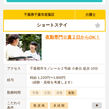
千葉県千葉市若葉区
介護士
ショートステイ
夜勤専門☆週２日からOK！
アクセス
千葉都市モノレール２号線 小倉台 徒歩 10分
時給:1,220円〜1,800円
給与
（経験・資格を考慮します）
勤務時間
早番
日勤
遅番
夜勤
こだわり
無 資 格
未 経 験
条件