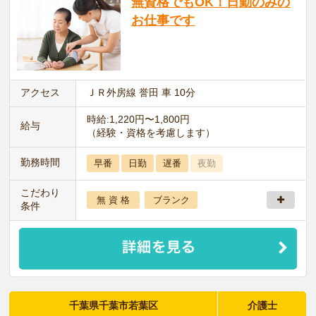
無資格でもOK！日勤のみの
お仕事です
アクセス
ＪＲ外房線 誉田 車 10分
時給:1,220円〜1,800円
給与
（経験・資格を考慮します）
勤務時間
早番
日勤
遅番
夜勤
こだわり
無 資 格
ブランク
条件
千葉県千葉市若葉区
介護士