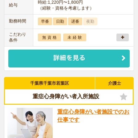
時給:1,220円〜1,800円
給与
（経験・資格を考慮します）
勤務時間
早番
日勤
遅番
夜勤
こだわり
無 資 格
未 経 験
条件
千葉県千葉市若葉区
介護士
重症心身障がい者入所施設
重症心身障がい者施設でのお
仕事です