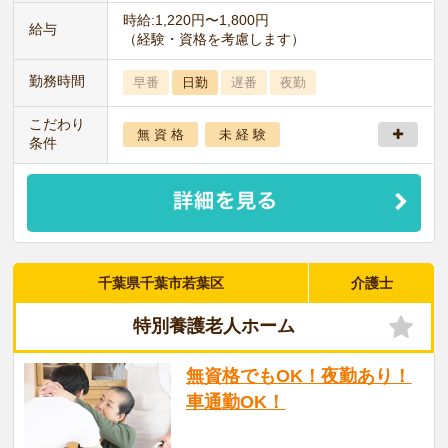
時給:1,220円〜1,800円
給与
（経験・資格を考慮します）
勤務時間
早番
日勤
遅番
夜勤
こだわり
無 資 格
未 経 験
条件
千葉県千葉市若葉区
介護士
特別養護老人ホーム
無資格でもOK！夜勤あり！
車通勤OK！