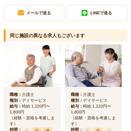
メールで送る
LINEで送る
同じ施設の異なる求人もございます
職種：
介護士
職種：
介護士
種別：
デイサービス
種別：
デイサービス
給与：
時給:1,220円〜
給与：
時給:1,220円〜
1,800円
1,800円
（経験・資格を考慮しま
（経験・資格を考慮しま
す）
す）
時間：
時間：
早
日
遅
早
日
遅