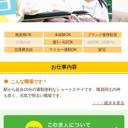
無資格OK
未経験OK
ブランク復帰歓迎
日勤のみ
週3～4日OK
短時間（扶養内）
交通費支給
マイカー通勤OK
駅近
お仕事内容
◆
こんな職場です！
駅から徒歩10分の通勤便利なショートステイです。職員同士の仲
も良く、元気で明るい職場です。
・・・続きを見る
◆
こんな方をお待ちしています！
夜勤専門の求人です。無資格・未経験の方も大歓迎！車通勤も可能
です。週２日からOK！