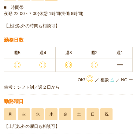
■ 時間帯
夜勤 22:00～7:00(休憩 1時間/実働 8時間)
【上記以外の時間も相談可】
勤務日数
週5
週4
週3
週2
週1
◎
◎
◎
◎
ー
◎
OK!
／ 相談
△
／ NG ー
備考：シフト制／週２日から
勤務曜日
月
火
水
木
金
土
日
祝
【上記以外の曜日も相談可】