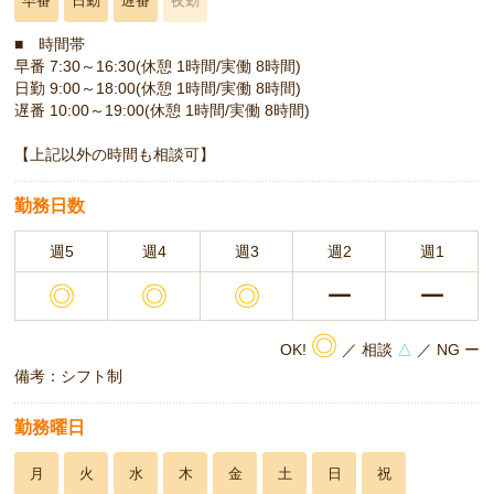
早番
日勤
遅番
夜勤
■ 時間帯
早番 7:30～16:30(休憩 1時間/実働 8時間)
日勤 9:00～18:00(休憩 1時間/実働 8時間)
遅番 10:00～19:00(休憩 1時間/実働 8時間)
【上記以外の時間も相談可】
勤務日数
週5
週4
週3
週2
週1
◎
◎
◎
ー
ー
◎
OK!
／ 相談
△
／ NG ー
備考：シフト制
勤務曜日
月
火
水
木
金
土
日
祝