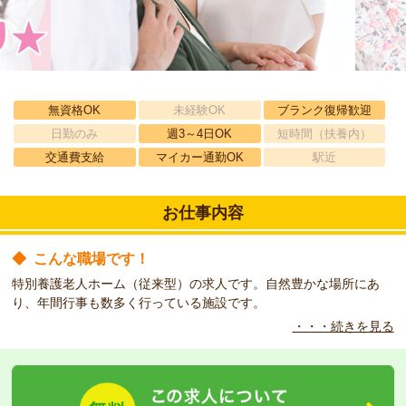
無資格OK
未経験OK
ブランク復帰歓迎
日勤のみ
週3～4日OK
短時間（扶養内）
交通費支給
マイカー通勤OK
駅近
お仕事内容
◆
こんな職場です！
特別養護老人ホーム（従来型）の求人です。自然豊かな場所にあ
り、年間行事も数多く行っている施設です。
・・・続きを見る
◆
こんな方をお待ちしています！
週3日からの勤務でOK！扶養内で働きたい方にもおすすめです。車
通勤も可能です。