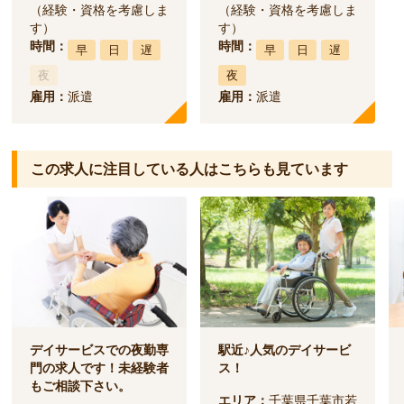
（経験・資格を考慮しま
（経験・資格を考慮しま
す）
す）
時間：
時間：
早
日
遅
早
日
遅
夜
夜
雇用：
派遣
雇用：
派遣
この求人に注目している人は
こちらも見ています
デイサービスでの夜勤専
駅近♪人気のデイサービ
門の求人です！未経験者
ス！
もご相談下さい。
エリア：
千葉県千葉市若