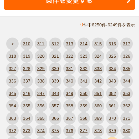
0
件中6250件-6249件を表示
＜
310
311
312
313
314
315
316
317
318
319
320
321
322
323
324
325
326
327
328
329
330
331
332
333
334
335
336
337
338
339
340
341
342
343
344
345
346
347
348
349
350
351
352
353
354
355
356
357
358
359
360
361
362
363
364
365
366
367
368
369
370
371
372
373
374
375
376
377
378
379
380