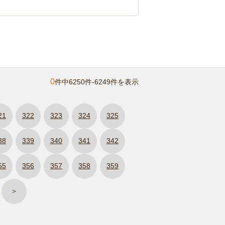
0
件中6250件-6249件を表示
21
322
323
324
325
38
339
340
341
342
55
356
357
358
359
＞