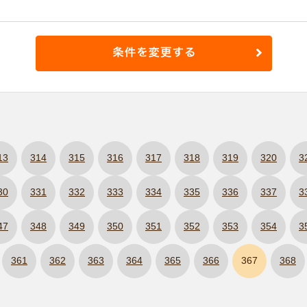
13
314
315
316
317
318
319
320
3
30
331
332
333
334
335
336
337
3
47
348
349
350
351
352
353
354
3
361
362
363
364
365
366
367
368