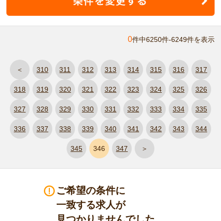
0
件中6250件-6249件を表示
＜
310
311
312
313
314
315
316
317
318
319
320
321
322
323
324
325
326
327
328
329
330
331
332
333
334
335
336
337
338
339
340
341
342
343
344
345
346
347
＞
ご希望の条件に
一致する求人が
見つかりませんでした。