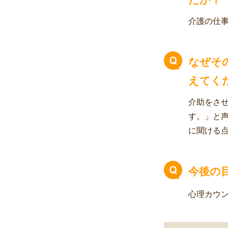
介護の仕
なぜそ
えてく
介助をさ
す。」と
に聞ける
今後の
心理カウ