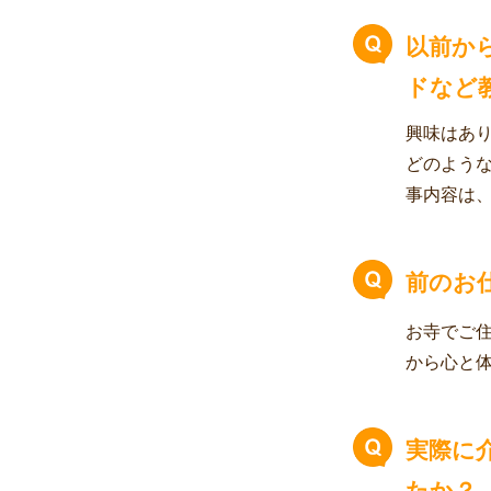
以前か
ドなど
興味はあ
どのよう
事内容は
前のお
お寺でご
から心と
実際に
たか？