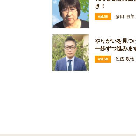
き！
藤田 明美
Vol.60
やりがいを見つ
一歩ずつ進みま
佐藤 敬悟
Vol.58