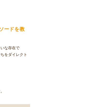
ソードを教
たいな存在で
持ちをダイレクト
す。