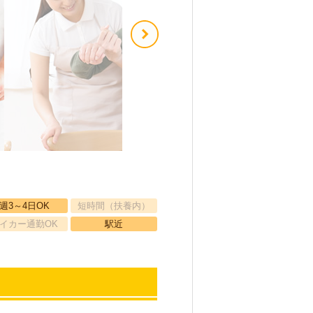
週3～4日OK
短時間（扶養内）
イカー通勤OK
駅近