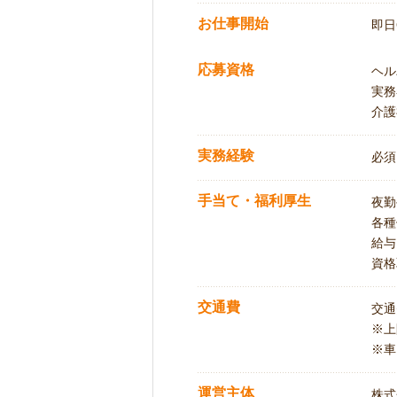
お仕事開始
即日
応募資格
ヘル
実務
介護
実務経験
必須
手当て・福利厚生
夜勤
各種
給与
資格
交通費
交通
※
※車
運営主体
株式