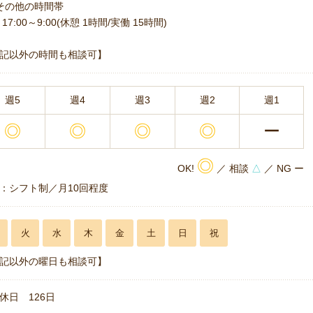
その他の時間帯
17:00～9:00(休憩 1時間/実働 15時間)
記以外の時間も相談可】
週5
週4
週3
週2
週1
◎
◎
◎
◎
ー
◎
OK!
／ 相談
△
／ NG ー
：シフト制／月10回程度
火
水
木
金
土
日
祝
記以外の曜日も相談可】
休日 126日