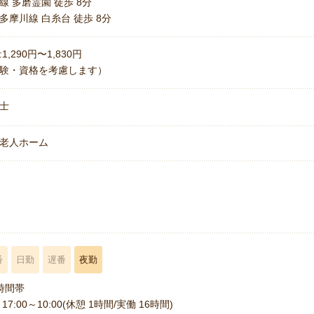
線 多磨霊園 徒歩 8分
多摩川線 白糸台 徒歩 8分
1,290円〜1,830円
験・資格を考慮します）
士
老人ホーム
名
番
日勤
遅番
夜勤
時間帯
17:00～10:00(休憩 1時間/実働 16時間)