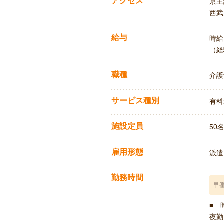
アクセス
京王
西武
給与
時給:
（経
職種
介護
サービス種別
有料
施設定員
50
雇用形態
派遣
勤務時間
早
■ 
夜勤 