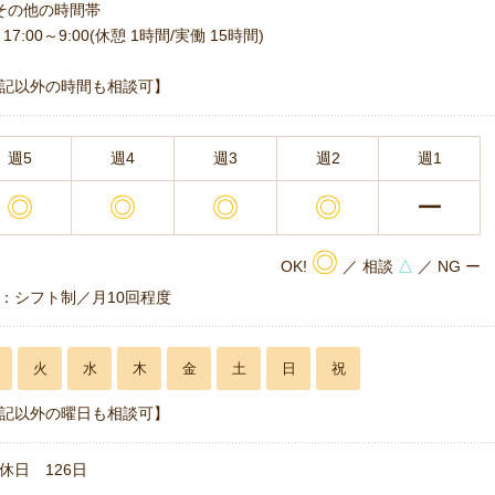
その他の時間帯
17:00～9:00(休憩 1時間/実働 15時間)
記以外の時間も相談可】
週5
週4
週3
週2
週1
◎
◎
◎
◎
ー
◎
OK!
／ 相談
△
／ NG ー
：シフト制／月10回程度
火
水
木
金
土
日
祝
記以外の曜日も相談可】
休日 126日