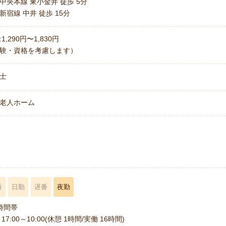
中央本線 東小金井 徒歩 5分
新宿線 中井 徒歩 15分
1,290円〜1,830円
験・資格を考慮します）
士
老人ホーム
名
番
日勤
遅番
夜勤
時間帯
17:00～10:00(休憩 1時間/実働 16時間)