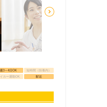
週3～4日OK
短時間（扶養内）
イカー通勤OK
駅近