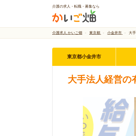
介護の求人・転職・募集なら
介護求人 かいご畑
東京都
小金井市
大手
東京都小金井市
大手法人経営の