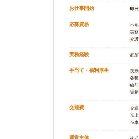
お仕事開始
即日
応募資格
ヘル
実務
介護
実務経験
必須
手当て・福利厚生
夜勤
各種
給与
資格
交通費
交通
※
※車
運営主体
株式