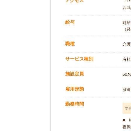
アクセス
ＪＲ
西武
給与
時給:
（経
職種
介護
サービス種別
有料
施設定員
50
雇用形態
派遣
勤務時間
早
■ 
夜勤 