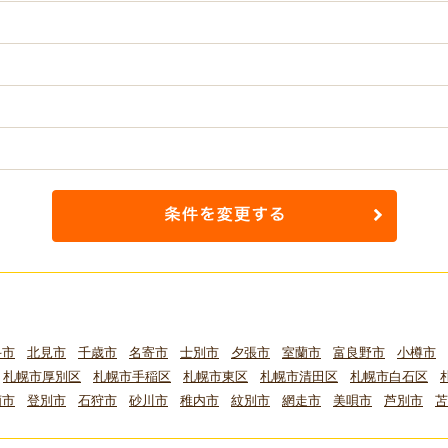
斗市
北見市
千歳市
名寄市
士別市
夕張市
室蘭市
富良野市
小樽市
札幌市厚別区
札幌市手稲区
札幌市東区
札幌市清田区
札幌市白石区
萌市
登別市
石狩市
砂川市
稚内市
紋別市
網走市
美唄市
芦別市
苫