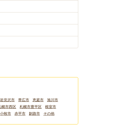
岩見沢市
帯広市
恵庭市
旭川市
札幌市西区
札幌市豊平区
根室市
小牧市
赤平市
釧路市
その他