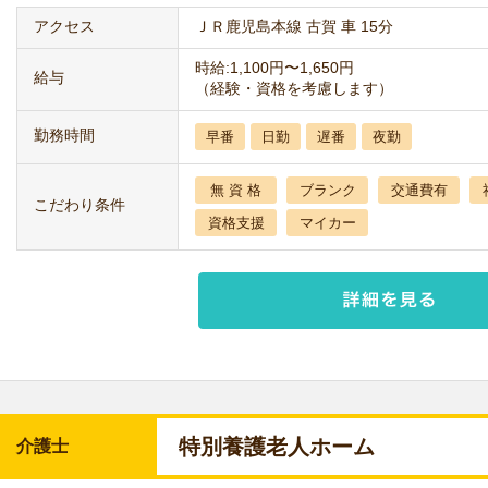
アクセス
ＪＲ鹿児島本線 古賀 車 15分
時給:1,100円〜1,650円
給与
（経験・資格を考慮します）
勤務時間
早番
日勤
遅番
夜勤
無 資 格
ブランク
交通費有
こだわり条件
資格支援
マイカー
特別養護老人ホーム
介護士