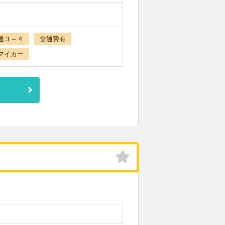
週３～４
交通費有
マイカー