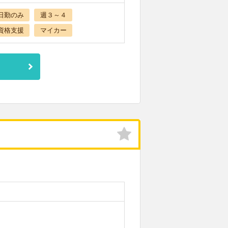
日勤のみ
週３～４
資格支援
マイカー