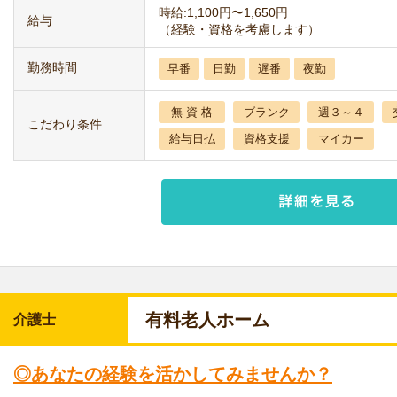
時給:1,100円〜1,650円
給与
（経験・資格を考慮します）
勤務時間
早番
日勤
遅番
夜勤
無 資 格
ブランク
週３～４
こだわり条件
給与日払
資格支援
マイカー
有料老人ホーム
介護士
◎あなたの経験を活かしてみませんか？