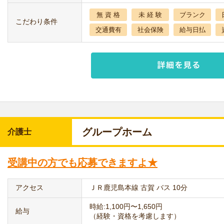
無 資 格
未 経 験
ブランク
こだわり条件
交通費有
社会保険
給与日払
グループホーム
介護士
受講中の方でも応募できますよ★
アクセス
ＪＲ鹿児島本線 古賀 バス 10分
時給:1,100円〜1,650円
給与
（経験・資格を考慮します）