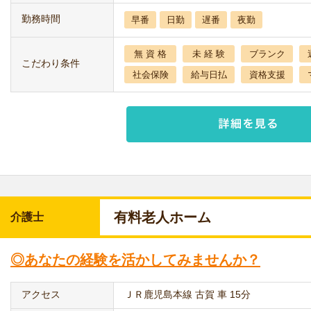
勤務時間
早番
日勤
遅番
夜勤
無 資 格
未 経 験
ブランク
こだわり条件
社会保険
給与日払
資格支援
有料老人ホーム
介護士
◎あなたの経験を活かしてみませんか？
アクセス
ＪＲ鹿児島本線 古賀 車 15分