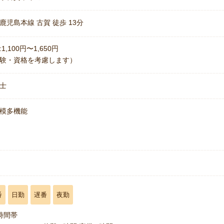
鹿児島本線 古賀 徒歩 13分
1,100円〜1,650円
験・資格を考慮します）
士
模多機能
番
日勤
遅番
夜勤
時間帯