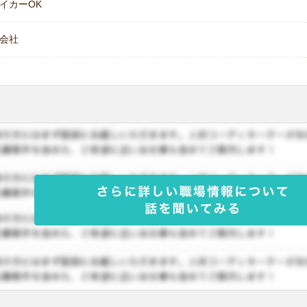
イカーOK
会社