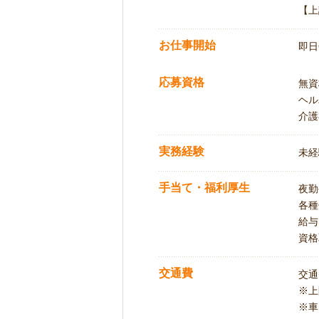
【上
お仕事開始
即日
応募資格
無資
ヘル
介護
実務経験
未経
手当て・福利厚生
夜勤
各種
給与
資格
交通費
交通
※
※車