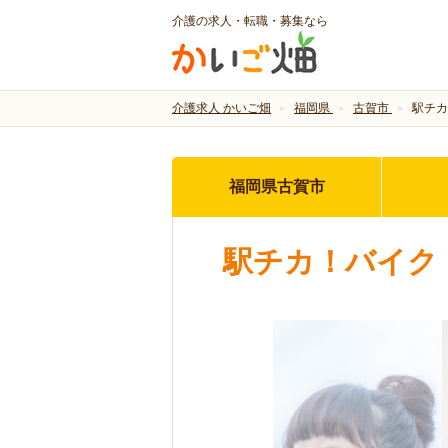
介護の求人・転職・募集なら
介護求人 かいご畑
福岡県
古賀市
駅チカ
福岡県古賀市
駅チカ！バイク