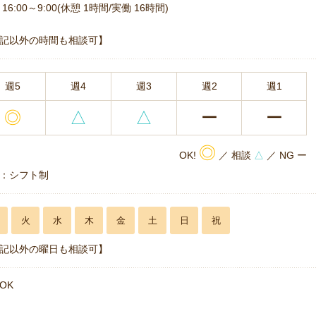
16:00～9:00(休憩 1時間/実働 16時間)
記以外の時間も相談可】
週5
週4
週3
週2
週1
◎
△
△
ー
ー
◎
OK!
／ 相談
△
／ NG ー
：シフト制
火
水
木
金
土
日
祝
記以外の曜日も相談可】
OK