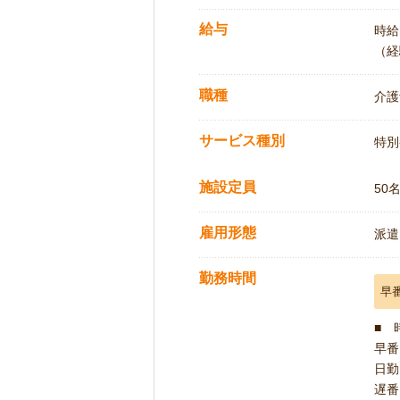
給与
時給:
（経
職種
介護
サービス種別
特別
施設定員
50
雇用形態
派遣
勤務時間
早
■ 
早番 
日勤 
遅番 