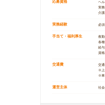
応募資格
ヘル
実務
介護
実務経験
必須
手当て・福利厚生
夜勤
各種
給与
資格
交通費
交通
※
※車
運営主体
社会