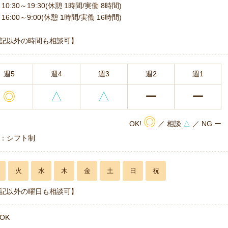
10:30～19:30(休憩 1時間/実働 8時間)
16:00～9:00(休憩 1時間/実働 16時間)
記以外の時間も相談可】
週5
週4
週3
週2
週1
◎
△
△
ー
ー
◎
OK!
／ 相談
△
／ NG ー
：シフト制
火
水
木
金
土
日
祝
記以外の曜日も相談可】
OK