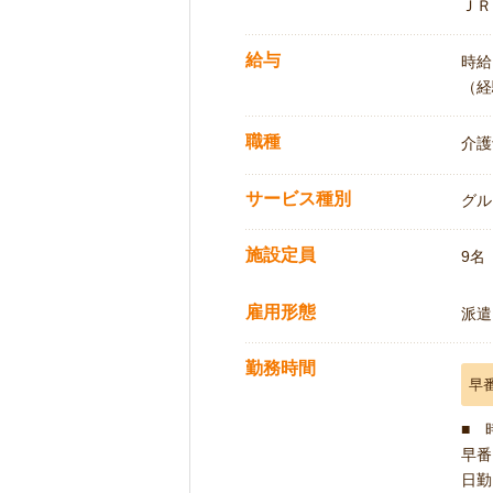
ＪＲ
給与
時給:
（経
職種
介護
サービス種別
グル
施設定員
9名
雇用形態
派遣
勤務時間
早
■ 
早番 
日勤 