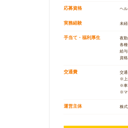
応募資格
ヘル
実務経験
未経
手当て・福利厚生
夜勤
各種
給与
資格
交通費
交通
※
※車
※マ
運営主体
株式