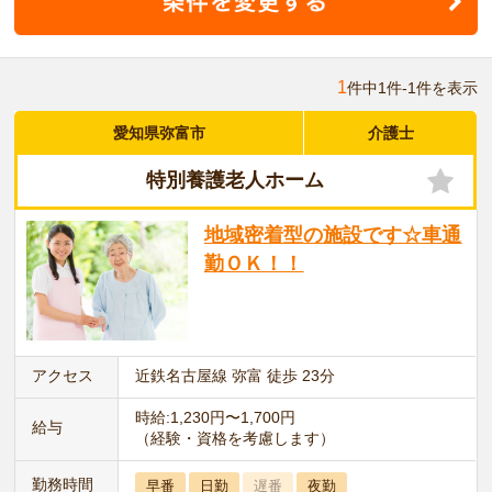
1
件中1件-1件を表示
愛知県弥富市
介護士
特別養護老人ホーム
地域密着型の施設です☆車通
勤ＯＫ！！
アクセス
近鉄名古屋線 弥富 徒歩 23分
時給:1,230円〜1,700円
給与
（経験・資格を考慮します）
勤務時間
早番
日勤
遅番
夜勤