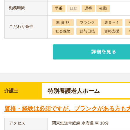
勤務時間
早番
日勤
遅番
夜勤
無 資 格
ブランク
週３～４
こだわり条件
社会保険
給与日払
資格支援
特別養護老人ホーム
介護士
資格・経験は必須ですが、ブランクがある方も
アクセス
関東鉄道常総線 水海道 車 10分