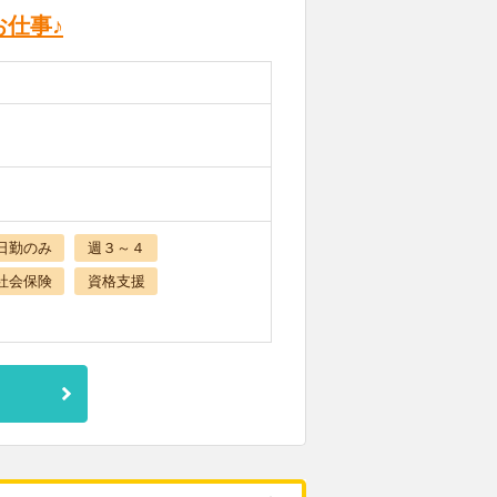
仕事♪
日勤のみ
週３～４
社会保険
資格支援