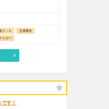
週３～４
交通費有
マイカー
スです！