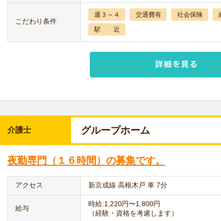
週３～４
交通費有
社会保険
こだわり条件
駅 近
グループホーム
介護士
夜勤専門（１６時間）の募集です。
アクセス
新京成線 高根木戸 車 7分
時給:1,220円〜1,800円
給与
（経験・資格を考慮します）