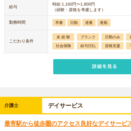
時給:1,160円〜1,800円
給与
（経験・資格を考慮します）
勤務時間
早番
日勤
遅番
夜勤
未 経 験
ブランク
日勤のみ
こだわり条件
社会保険
給与日払
資格支援
デイサービス
介護士
最寄駅から徒歩圏のアクセス良好なデイサービ