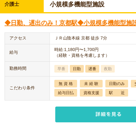
小規模多機能型施設
介護士
◆日勤、遅出のみ！京都駅◆小規模多機能型施設
アクセス
ＪＲ山陰本線 京都 徒歩 7分
時給:1,180円〜1,700円
給与
（経験・資格を考慮します）
勤務時間
早番
日勤
遅番
夜勤
無 資 格
未 経 験
日勤のみ
こだわり条件
給与日払
資格支援
駅 近