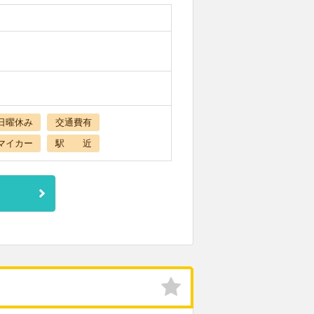
日曜休み
交通費有
マイカー
駅 近