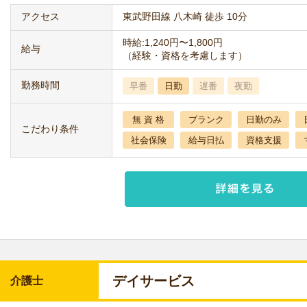
アクセス
東武野田線 八木崎 徒歩 10分
時給:1,240円〜1,800円
給与
（経験・資格を考慮します）
勤務時間
早番
日勤
遅番
夜勤
無 資 格
ブランク
日勤のみ
こだわり条件
社会保険
給与日払
資格支援
デイサービス
介護士