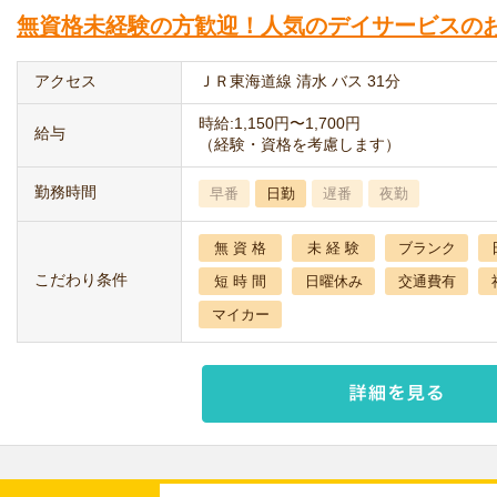
無資格未経験の方歓迎！人気のデイサービスのお
アクセス
ＪＲ東海道線 清水 バス 31分
時給:1,150円〜1,700円
給与
（経験・資格を考慮します）
勤務時間
早番
日勤
遅番
夜勤
無 資 格
未 経 験
ブランク
こだわり条件
短 時 間
日曜休み
交通費有
マイカー