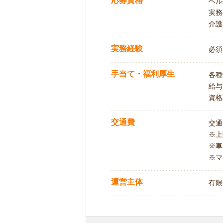
応募資格
ヘル
実務
介護
実務経験
必須
手当て・福利厚生
各種
給与
資格
交通費
交通
※
※車
※マ
運営主体
有限