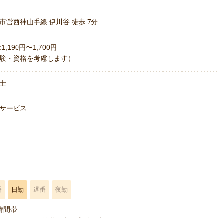
市営西神山手線 伊川谷 徒歩 7分
1,190円〜1,700円
験・資格を考慮します）
士
サービス
名
番
日勤
遅番
夜勤
時間帯