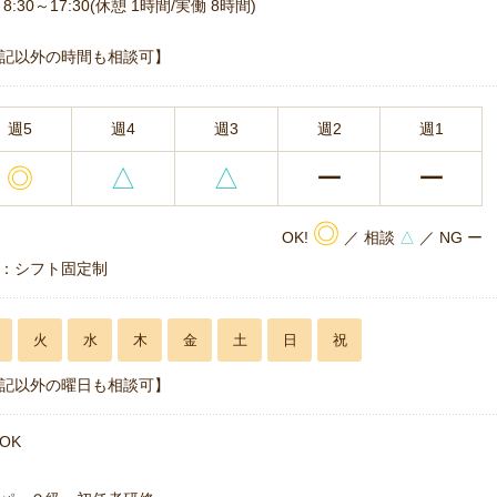
8:30～17:30(休憩 1時間/実働 8時間)
記以外の時間も相談可】
週5
週4
週3
週2
週1
◎
△
△
ー
ー
◎
OK!
／ 相談
△
／ NG ー
：シフト固定制
火
水
木
金
土
日
祝
記以外の曜日も相談可】
OK