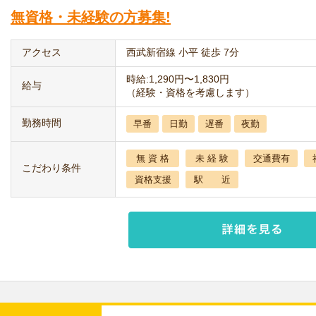
無資格・未経験の方募集!
アクセス
西武新宿線 小平 徒歩 7分
時給:1,290円〜1,830円
給与
（経験・資格を考慮します）
勤務時間
早番
日勤
遅番
夜勤
無 資 格
未 経 験
交通費有
こだわり条件
資格支援
駅 近