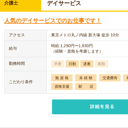
デイサービス
介護士
人気のデイサービスでのお仕事です！
アクセス
東京メトロ丸ノ内線 新大塚 徒歩 10分
時給:1,290円〜1,830円
給与
（経験・資格を考慮します）
勤務時間
早番
日勤
遅番
夜勤
無 資 格
未 経 験
交通費有
こだわり条件
資格支援
駅 近