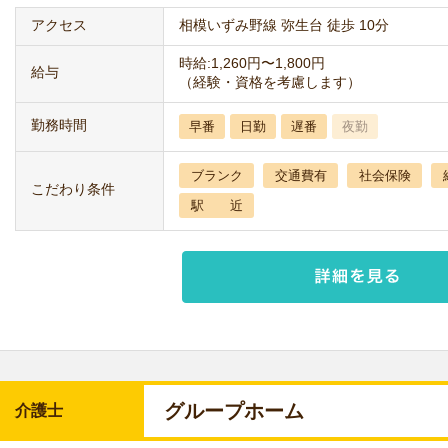
アクセス
相模いずみ野線 弥生台 徒歩 10分
時給:1,260円〜1,800円
給与
（経験・資格を考慮します）
勤務時間
早番
日勤
遅番
夜勤
ブランク
交通費有
社会保険
こだわり条件
駅 近
グループホーム
介護士