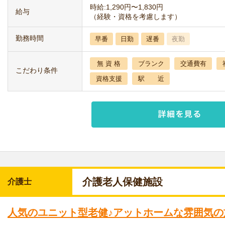
時給:1,290円〜1,830円
給与
（経験・資格を考慮します）
勤務時間
早番
日勤
遅番
夜勤
無 資 格
ブランク
交通費有
こだわり条件
資格支援
駅 近
介護老人保健施設
介護士
人気のユニット型老健♪アットホームな雰囲気の