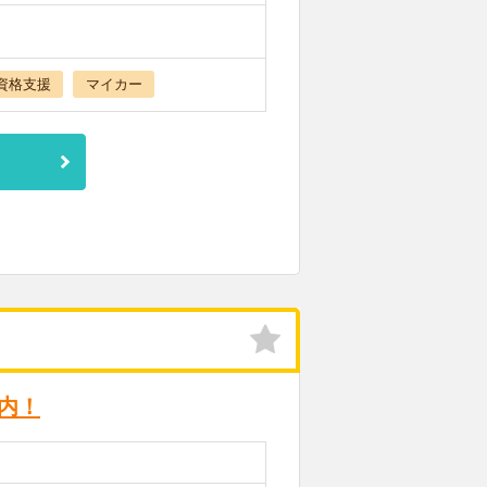
資格支援
マイカー
内！