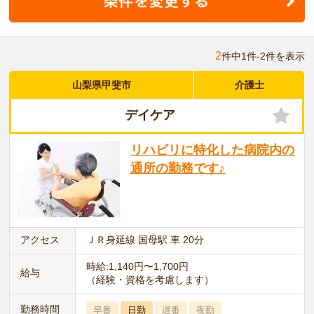
2
件中1件-2件を表示
山梨県甲斐市
介護士
デイケア
リハビリに特化した病院内の
通所の勤務です♪
アクセス
ＪＲ身延線 国母駅 車 20分
時給:1,140円〜1,700円
給与
（経験・資格を考慮します）
勤務時間
早番
日勤
遅番
夜勤