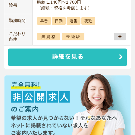
時給:1,140円〜1,700円
給与
（経験・資格を考慮します）
勤務時間
早番
日勤
遅番
夜勤
こだわり
無 資 格
未 経 験
条件