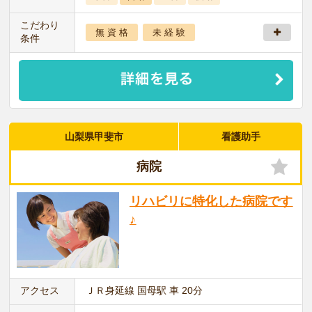
こだわり
無 資 格
未 経 験
条件
山梨県甲斐市
看護助手
病院
リハビリに特化した病院です
♪
アクセス
ＪＲ身延線 国母駅 車 20分