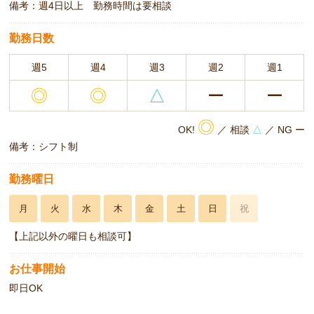
備考：週4日以上 勤務時間は要相談
勤務日数
週5
週4
週3
週2
週1
◎
◎
△
ー
ー
◎
OK!
／ 相談
△
／ NG ー
備考：シフト制
勤務曜日
月
火
水
木
金
土
日
祝
【上記以外の曜日も相談可】
お仕事開始
即日OK