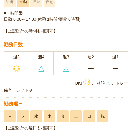
早番
日勤
遅番
夜勤
■ 時間帯
日勤 8:30～17:30(休憩 1時間/実働 8時間)
【上記以外の時間も相談可】
勤務日数
週5
週4
週3
週2
週1
◎
△
△
ー
ー
◎
OK!
／ 相談
△
／ NG ー
備考：シフト制
勤務曜日
月
火
水
木
金
土
日
祝
【上記以外の曜日も相談可】