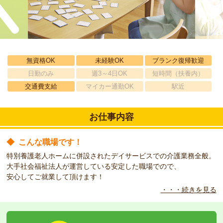
無資格OK
未経験OK
ブランク復帰歓迎
日勤のみ
週3～4日OK
短時間（扶養内）
交通費支給
マイカー通勤OK
駅近
お仕事内容
◆
こんな職場です！
特別養護老人ホームに併設されたデイサービスでの介護業務全般。
大手社会福祉法人が運営している安定した職場でので、
安心してご就業して頂けます！
・・・続きを見る
◆
こんな方をお待ちしています！
経験者はもちろん！
資格があり、未経験者も歓迎♪