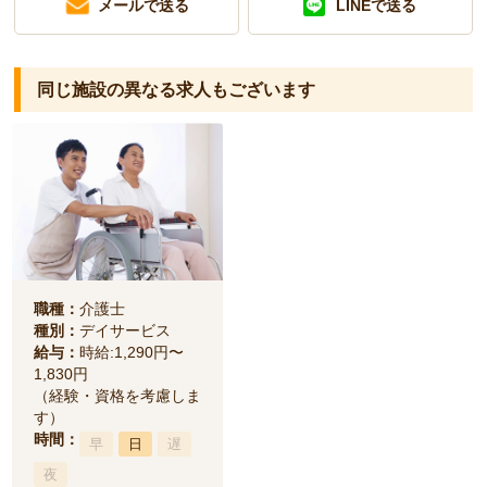
メールで送る
LINEで送る
同じ施設の異なる求人もございます
職種：
介護士
種別：
デイサービス
給与：
時給:1,290円〜
1,830円
（経験・資格を考慮しま
す）
時間：
早
日
遅
夜