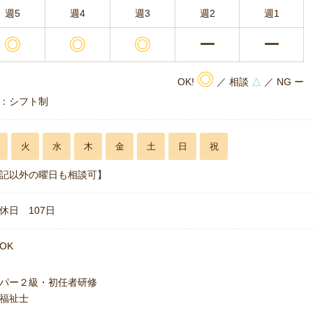
週5
週4
週3
週2
週1
◎
◎
◎
ー
ー
◎
OK!
／ 相談
△
／ NG ー
：シフト制
火
水
木
金
土
日
祝
記以外の曜日も相談可】
休日 107日
OK
パー２級・初任者研修
福祉士