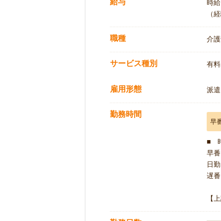
給与
時給:
（経
職種
介護
サービス種別
有料
雇用形態
派遣
勤務時間
早
■ 
早番 
日勤 
遅番 
【上