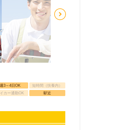
週3～4日OK
短時間（扶養内）
イカー通勤OK
駅近