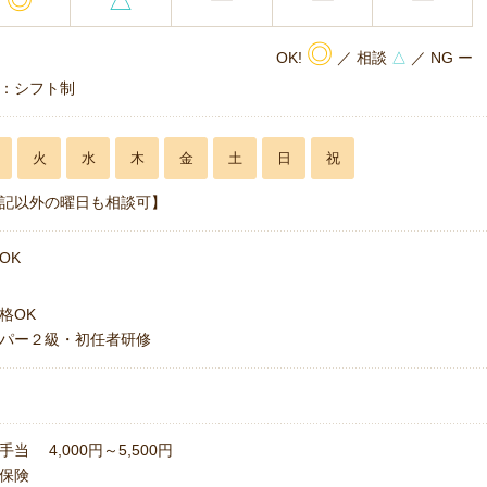
◎
OK!
／ 相談
△
／ NG ー
：シフト制
火
水
木
金
土
日
祝
記以外の曜日も相談可】
OK
格OK
パー２級・初任者研修
手当 4,000円～5,500円
保険