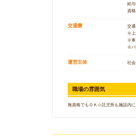
給与
資格
交通費
交通
※
※車
※バ
運営主体
社会
職場の雰囲気
無資格でもＯＫ☆託児所も施設内にあ