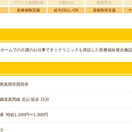
ブランク復帰歓迎
日勤のみ
夜勤専従
各種保険完備
給与日払いOK
資格取得支援
マ
人ホームでの介護のお仕事です☆クリニックも併設した医療福祉複合施設
県真岡市西田井
鐵道真岡線 北山 徒歩 15分
者 時給1,200円〜1,300円
士