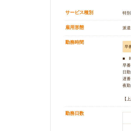
サービス種別
特別
雇用形態
派遣
勤務時間
早
■ 
早番 
日勤 
遅番 
夜勤 
【上
勤務日数