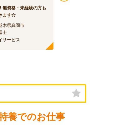
！無資格・未経験の方も
無資格・未経験の方も歓迎◎障が
きます☆
い者支援のお仕事です☆
栃木県真岡市
エリア：
栃木県真岡市
護士
職種：
介護士
イサービス
種別：
グループホーム
特養でのお仕事