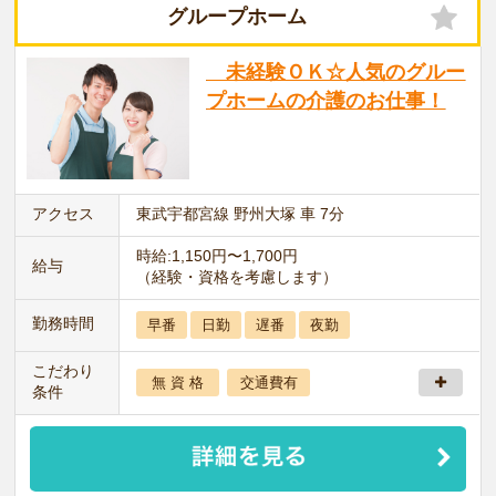
グループホーム
未経験ＯＫ☆人気のグルー
プホームの介護のお仕事！
アクセス
東武宇都宮線 野州大塚 車 7分
時給:1,150円〜1,700円
給与
（経験・資格を考慮します）
勤務時間
早番
日勤
遅番
夜勤
こだわり
無 資 格
交通費有
条件