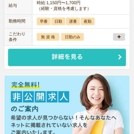
時給:1,150円〜1,700円
給与
（経験・資格を考慮します）
勤務時間
早番
日勤
遅番
夜勤
こだわり
無 資 格
日勤のみ
条件