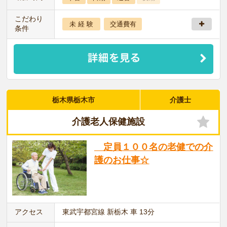
こだわり
未 経 験
交通費有
条件
栃木県栃木市
介護士
介護老人保健施設
定員１００名の老健での介
護のお仕事☆
アクセス
東武宇都宮線 新栃木 車 13分