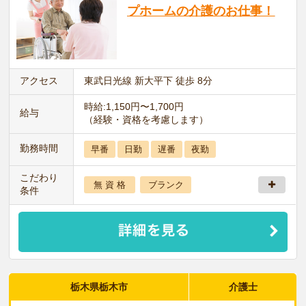
プホームの介護のお仕事！
アクセス
東武日光線 新大平下 徒歩 8分
時給:1,150円〜1,700円
給与
（経験・資格を考慮します）
勤務時間
早番
日勤
遅番
夜勤
こだわり
無 資 格
ブランク
条件
栃木県栃木市
介護士