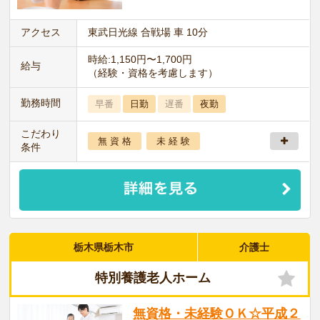
アクセス
東武日光線 合戦場 車 10分
時給:1,150円〜1,700円
給与
（経験・資格を考慮します）
勤務時間
早番
日勤
遅番
夜勤
こだわり
無 資 格
未 経 験
条件
栃木県栃木市
介護士
特別養護老人ホーム
無資格・未経験ＯＫ☆平成２