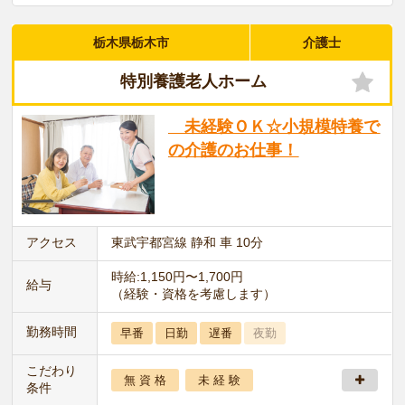
栃木県栃木市
介護士
特別養護老人ホーム
未経験ＯＫ☆小規模特養で
の介護のお仕事！
アクセス
東武宇都宮線 静和 車 10分
時給:1,150円〜1,700円
給与
（経験・資格を考慮します）
勤務時間
早番
日勤
遅番
夜勤
こだわり
無 資 格
未 経 験
条件