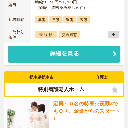
時給:1,150円〜1,700円
給与
（経験・資格を考慮します）
勤務時間
早番
日勤
遅番
夜勤
こだわり
未 経 験
交通費有
条件
栃木県栃木市
介護士
特別養護老人ホーム
定員５０名の特養☆夜勤×で
もＯＫ、派遣からのスタート
♪