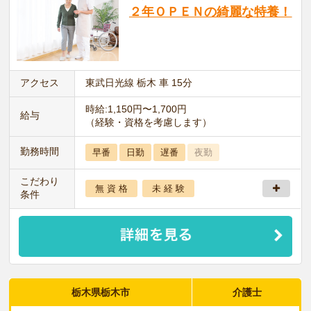
２年ＯＰＥＮの綺麗な特養！
アクセス
東武日光線 栃木 車 15分
時給:1,150円〜1,700円
給与
（経験・資格を考慮します）
勤務時間
早番
日勤
遅番
夜勤
こだわり
無 資 格
未 経 験
条件
栃木県栃木市
介護士