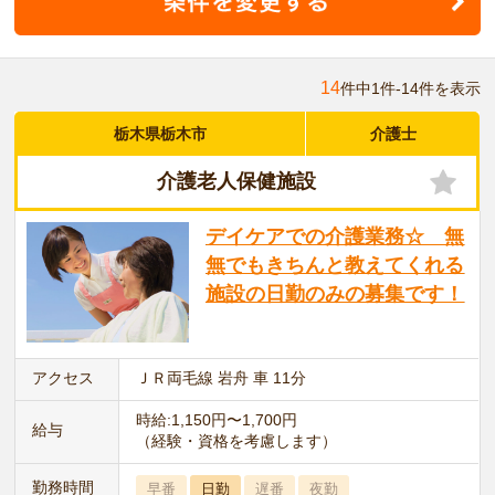
14
件中1件-14件を表示
栃木県栃木市
介護士
介護老人保健施設
デイケアでの介護業務☆ 無
無でもきちんと教えてくれる
施設の日勤のみの募集です！
アクセス
ＪＲ両毛線 岩舟 車 11分
時給:1,150円〜1,700円
給与
（経験・資格を考慮します）
勤務時間
早番
日勤
遅番
夜勤