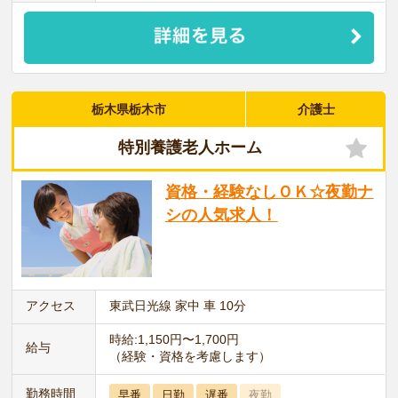
栃木県栃木市
介護士
特別養護老人ホーム
資格・経験なしＯＫ☆夜勤ナ
シの人気求人！
アクセス
東武日光線 家中 車 10分
時給:1,150円〜1,700円
給与
（経験・資格を考慮します）
勤務時間
早番
日勤
遅番
夜勤