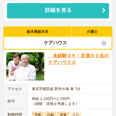
栃木県栃木市
介護士
ケアハウス
未経験ＯＫ！定員５０名の
ケアハウス☆
アクセス
東武宇都宮線 野州大塚 車 7分
時給:1,150円〜1,700円
給与
（経験・資格を考慮します）
勤務時間
早番
日勤
遅番
夜勤