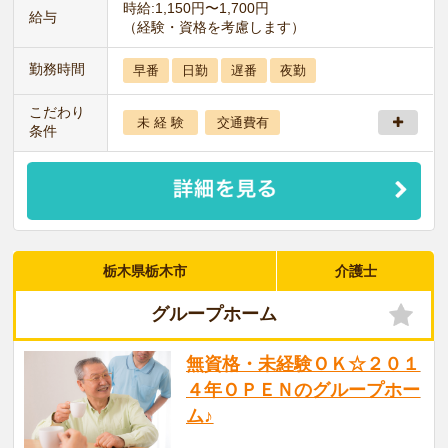
時給:1,150円〜1,700円
給与
（経験・資格を考慮します）
勤務時間
早番
日勤
遅番
夜勤
こだわり
未 経 験
交通費有
条件
栃木県栃木市
介護士
グループホーム
無資格・未経験ＯＫ☆２０１
４年ＯＰＥＮのグループホー
ム♪