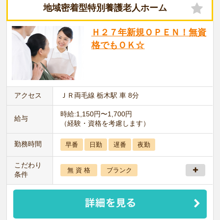
地域密着型特別養護老人ホーム
Ｈ２７年新規ＯＰＥＮ！無資
格でもＯＫ☆
アクセス
ＪＲ両毛線 栃木駅 車 8分
時給:1,150円〜1,700円
給与
（経験・資格を考慮します）
勤務時間
早番
日勤
遅番
夜勤
こだわり
無 資 格
ブランク
条件