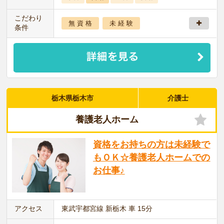
こだわり
無 資 格
未 経 験
条件
栃木県栃木市
介護士
養護老人ホーム
資格をお持ちの方は未経験で
もＯＫ☆養護老人ホームでの
お仕事♪
アクセス
東武宇都宮線 新栃木 車 15分