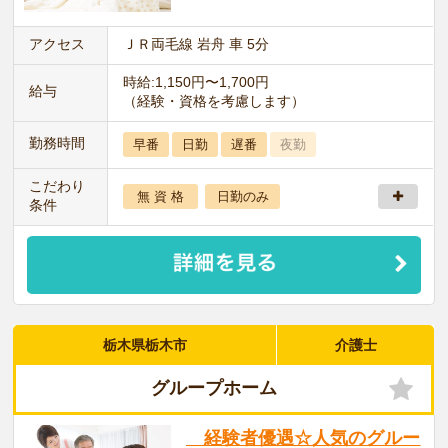
アクセス
ＪＲ両毛線 岩舟 車 5分
時給:1,150円〜1,700円
給与
（経験・資格を考慮します）
勤務時間
早番
日勤
遅番
夜勤
こだわり
無 資 格
日勤のみ
条件
栃木県栃木市
介護士
グループホーム
経験者優遇☆人気のグルー