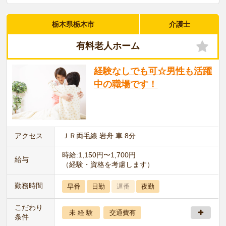
栃木県栃木市
介護士
有料老人ホーム
経験なしでも可☆男性も活躍
中の職場です！
アクセス
ＪＲ両毛線 岩舟 車 8分
時給:1,150円〜1,700円
給与
（経験・資格を考慮します）
勤務時間
早番
日勤
遅番
夜勤
こだわり
未 経 験
交通費有
条件