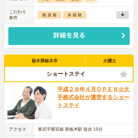
こだわり
無 資 格
未 経 験
条件
栃木県栃木市
介護士
ショートステイ
平成２８年４月ＯＰＥＮ☆大
手株式会社が運営するショー
トステイ
アクセス
東武宇都宮線 新栃木駅 徒歩 15分