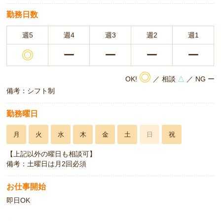
勤務日数
週5
週4
週3
週2
週1
◎
ー
ー
ー
ー
◎
OK!
／ 相談
△
／ NG ー
備考：シフト制
勤務曜日
月
火
水
木
金
土
日
祝
【上記以外の曜日も相談可】
備考：土曜日は月2回必須
お仕事開始
即日OK