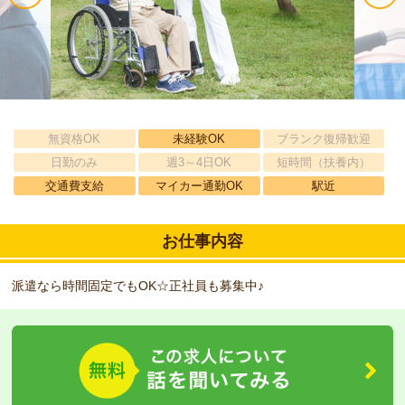
無資格OK
未経験OK
ブランク復帰歓迎
日勤のみ
週3～4日OK
短時間（扶養内）
交通費支給
マイカー通勤OK
駅近
お仕事内容
派遣なら時間固定でもOK☆正社員も募集中♪