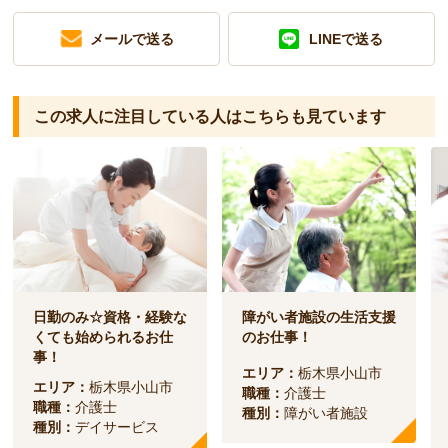
メールで送る
LINEで送る
この求人に注目している人は
こちらも見ています
日勤のみ☆資格・経験な
障がい者施設の生活支援
くても始められるお仕
のお仕事！
事！
エリア：
栃木県小山市
エリア：
栃木県小山市
職種：
介護士
職種：
介護士
種別：
障がい者施設
種別：
デイサービス