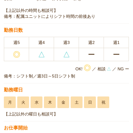
【上記以外の時間も相談可】
備考：配属ユニットによりシフト時間の前後あり
勤務日数
週5
週4
週3
週2
週1
◎
△
△
ー
ー
◎
OK!
／ 相談
△
／ NG ー
備考：シフト制／週3日～5日シフト制
勤務曜日
月
火
水
木
金
土
日
祝
【上記以外の曜日も相談可】
お仕事開始