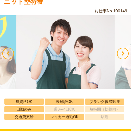
ニット型特養
お仕事No.100149
無資格OK
未経験OK
ブランク復帰歓迎
日勤のみ
週3～4日OK
短時間（扶養内）
交通費支給
マイカー通勤OK
駅近