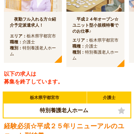
夜勤フル入れる方☆紹
平成２４年オープン☆
介予定派遣求人！
ユニット型小規模特養で
のお仕事♪
エリア：
栃木県宇都宮市
エリア：
栃木県宇都宮市
職種：
介護士
職種：
介護士
種別：
特別養護老人ホー
種別：
特別養護老人ホー
ム
ム
以下の求人は
募集を終了しています。
栃木県宇都宮市
介護士
特別養護老人ホーム
経験必須☆平成２５年リニューアルのユ