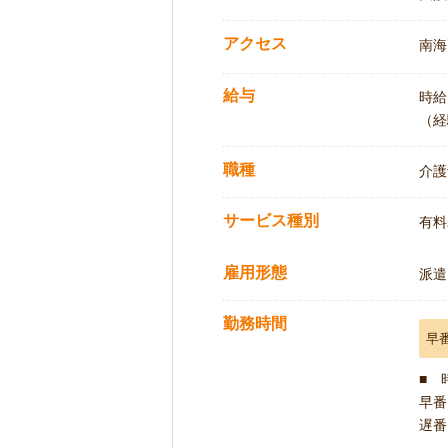
アクセス
南海
給与
時給:
（経
職種
介護
サービス種別
有料
雇用形態
派遣
勤務時間
早
■ 
早番 
遅番 