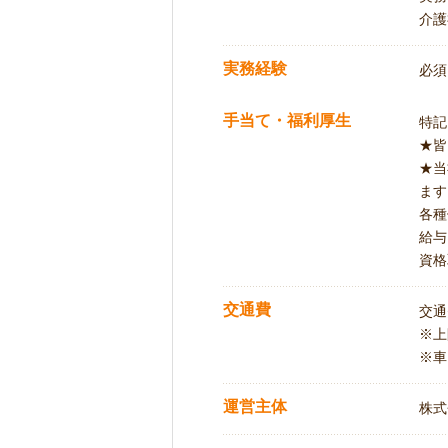
介護
実務経験
必須
手当て・福利厚生
特記
★皆
★当
ます
各種
給与
資格
交通費
交通
※
※車
運営主体
株式