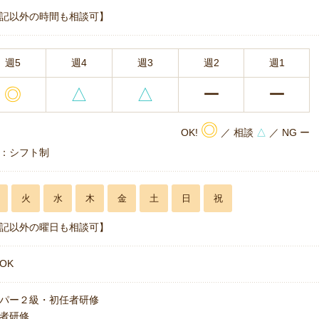
記以外の時間も相談可】
週5
週4
週3
週2
週1
◎
△
△
ー
ー
◎
OK!
／ 相談
△
／ NG ー
：シフト制
火
水
木
金
土
日
祝
記以外の曜日も相談可】
OK
パー２級・初任者研修
者研修