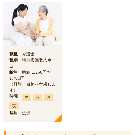
職種：
介護士
種別：
特別養護老人ホー
ム
給与：
時給:1,260円〜
1,700円
（経験・資格を考慮しま
す）
時間：
早
日
遅
夜
雇用：
派遣