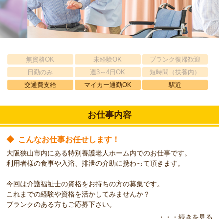
無資格OK
未経験OK
ブランク復帰歓迎
日勤のみ
週3～4日OK
短時間（扶養内）
交通費支給
マイカー通勤OK
駅近
お仕事内容
◆
こんなお仕事お任せします！
大阪狭山市内にある特別養護老人ホーム内でのお仕事です。
利用者様の食事や入浴、排泄の介助に携わって頂きます。
今回は介護福祉士の資格をお持ちの方の募集です。
これまでの経験や資格を活かしてみませんか？
ブランクのある方もご応募下さい。
・・・続きを見る