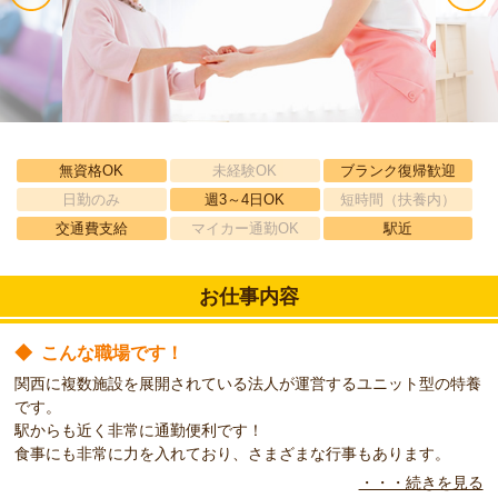
無資格OK
未経験OK
ブランク復帰歓迎
日勤のみ
週3～4日OK
短時間（扶養内）
交通費支給
マイカー通勤OK
駅近
お仕事内容
◆
こんな職場です！
関西に複数施設を展開されている法人が運営するユニット型の特養
です。
駅からも近く非常に通勤便利です！
食事にも非常に力を入れており、さまざまな行事もあります。
・・・続きを見る
◆
こんな方をお待ちしています！