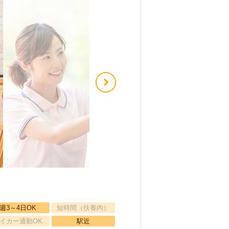
週3～4日OK
短時間（扶養内）
イカー通勤OK
駅近