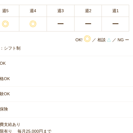
週5
週4
週3
週2
週1
◎
◎
ー
ー
ー
◎
OK!
／ 相談
△
／ NG ー
：シフト制
OK
格OK
験OK
保険
費支給あり
限有り 毎月25,000円まで