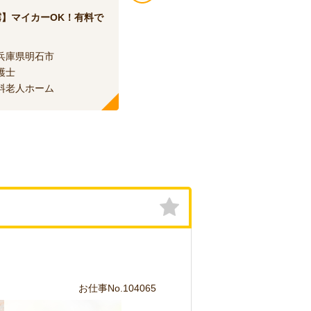
霧】マイカーOK！有料で
【JR 大久保】車通勤OK！特養で
のお仕事
兵庫県明石市
エリア：
兵庫県明石市
護士
職種：
介護士
料老人ホーム
種別：
特別養護老人ホーム
お仕事No.104065