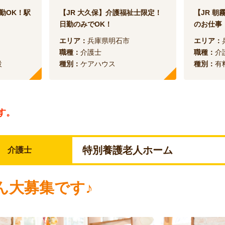
勤OK！駅
【JR 大久保】介護福祉士限定！
【JR 朝
日勤のみでOK！
のお仕事
エリア：
兵庫県明石市
エリア：
職種：
介護士
職種：
介
設
種別：
ケアハウス
種別：
有
す。
特別養護老人ホーム
介護士
ん大募集です♪