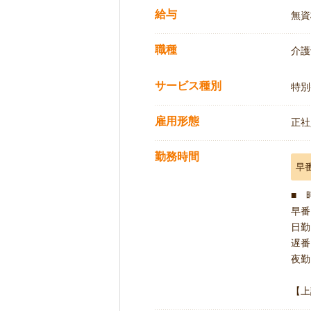
給与
無資格
職種
介護
サービス種別
特別
雇用形態
正社
勤務時間
早
■ 
早番 
日勤 
遅番 
夜勤 
【上