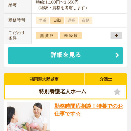
時給:1,100円〜1,650円
給与
（経験・資格を考慮します）
勤務時間
早番
日勤
遅番
夜勤
こだわり
無 資 格
未 経 験
条件
福岡県大野城市
介護士
特別養護老人ホーム
勤務時間応相談！特養でのお
仕事です☆