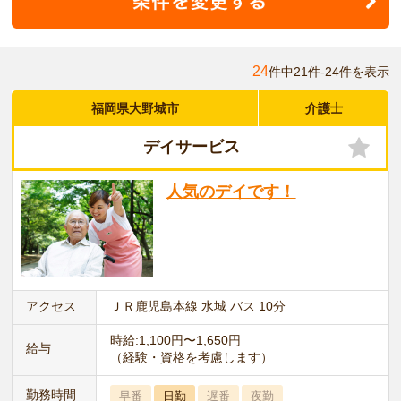
24
件中21件-24件を表示
福岡県大野城市
介護士
デイサービス
人気のデイです！
アクセス
ＪＲ鹿児島本線 水城 バス 10分
時給:1,100円〜1,650円
給与
（経験・資格を考慮します）
勤務時間
早番
日勤
遅番
夜勤