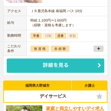
アクセス
ＪＲ鹿児島本線 南福岡 バス 10分
時給:1,100円〜1,650円
給与
（経験・資格を考慮します）
勤務時間
早番
日勤
遅番
夜勤
こだわり
無 資 格
未 経 験
条件
福岡県大野城市
介護士
デイサービス
家庭と両立しやすいデイ求人