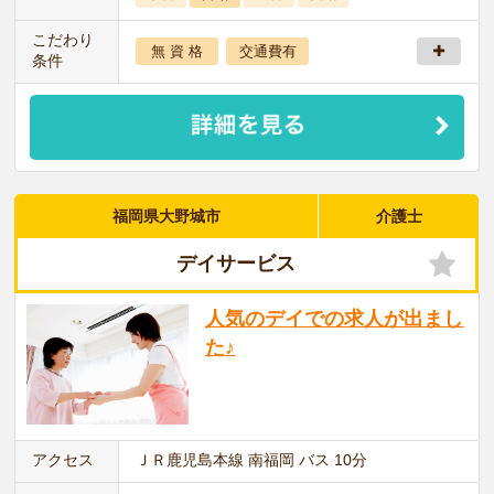
こだわり
無 資 格
交通費有
条件
福岡県大野城市
介護士
デイサービス
人気のデイでの求人が出まし
た♪
アクセス
ＪＲ鹿児島本線 南福岡 バス 10分