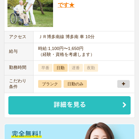
です★
アクセス
ＪＲ博多南線 博多南 車 10分
時給:1,100円〜1,650円
給与
（経験・資格を考慮します）
勤務時間
早番
日勤
遅番
夜勤
こだわり
ブランク
日勤のみ
条件