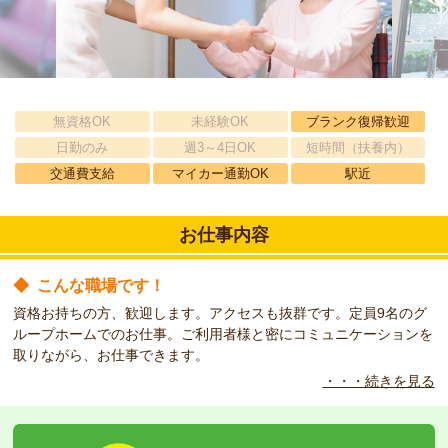
無資格OK
未経験OK
ブランク復帰歓迎
日勤のみ
週3～4日OK
短時間（扶養内）
交通費支給
マイカー通勤OK
駅近
お仕事内容
◆
こんな職場です！
資格お持ちの方、歓迎します。アクセスも抜群です。定員9名のグ
ループホームでのお仕事。ご利用者様と密にコミュニケーションを
取りながら、お仕事できます。
・・・続きを見る
◆
こんな職場です！
未経験でも先輩社員が丁寧に教育してくれます。不安を打ち消すほ
どのサポート体制が整っております。是非、ご応募下さい。