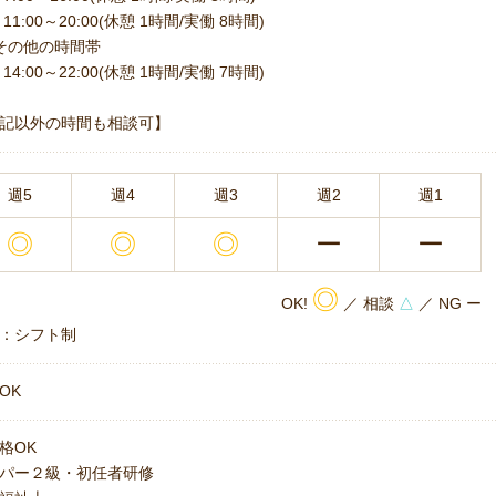
11:00～20:00(休憩 1時間/実働 8時間)
その他の時間帯
14:00～22:00(休憩 1時間/実働 7時間)
記以外の時間も相談可】
週5
週4
週3
週2
週1
◎
◎
◎
ー
ー
◎
OK!
／ 相談
△
／ NG ー
：シフト制
OK
格OK
パー２級・初任者研修