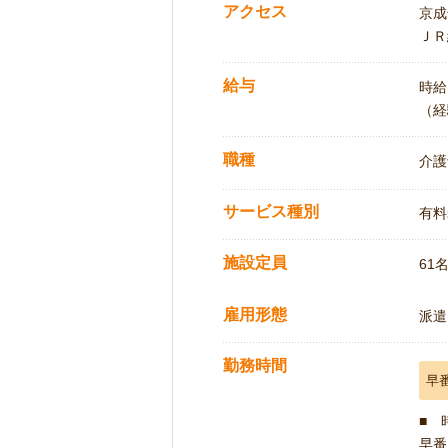
アクセス
京成
ＪＲ
給与
時給:
（経
職種
介護
サービス種別
有料
施設定員
61
雇用形態
派遣
勤務時間
早
■ 
早番 