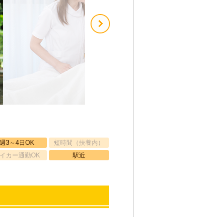
週3～4日OK
短時間（扶養内）
イカー通勤OK
駅近