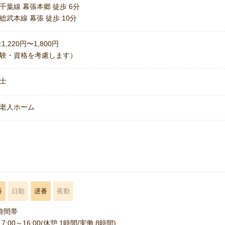
千葉線 幕張本郷 徒歩 6分
総武本線 幕張 徒歩 10分
1,220円〜1,800円
験・資格を考慮します）
士
老人ホーム
名
番
日勤
遅番
夜勤
時間帯
7:00～16:00(休憩 1時間/実働 8時間)