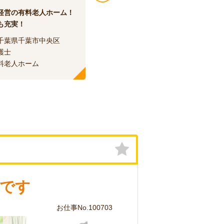
経営の有料老人ホーム！
経験者歓迎！車通勤OK♪
も充実！
千葉県千葉市中央区
エリア：
千葉県千葉市中央区
護士
職種：
介護士
料老人ホーム
種別：
ショートステイ
です
お仕事No.100703