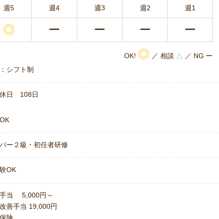
週5
週4
週3
週2
週1
◎
ー
ー
ー
ー
◎
OK!
／ 相談
△
／ NG ー
：シフト制
休日 108日
OK
パー２級・初任者研修
験OK
手当 5,000円～
改善手当 19,000円
保険