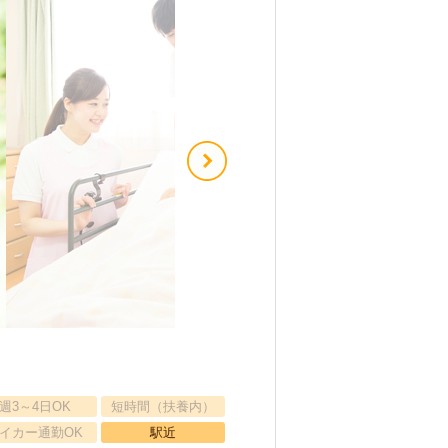
週3～4日OK
短時間（扶養内）
イカー通勤OK
駅近