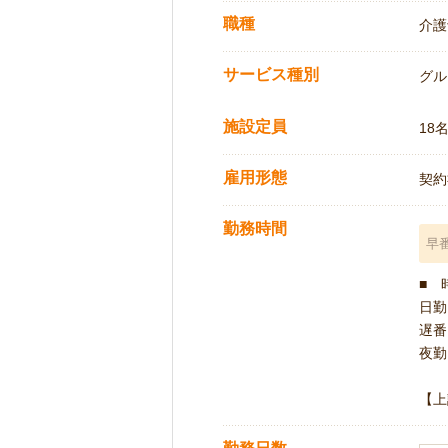
職種
介護
サービス種別
グル
施設定員
18
雇用形態
契約
勤務時間
早
■ 
日勤 
遅番 
夜勤 
【上