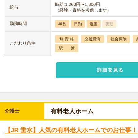
時給:1,260円〜1,800円
給与
（経験・資格を考慮します）
勤務時間
早番
日勤
遅番
夜勤
無 資 格
交通費有
社会保険
こだわり条件
駅 近
有料老人ホーム
介護士
【JR 垂水】人気の有料老人ホームでのお仕事！