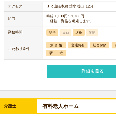
アクセス
ＪＲ山陽本線 垂水 徒歩 12分
時給:1,190円〜1,700円
給与
（経験・資格を考慮します）
勤務時間
早番
日勤
遅番
夜勤
無 資 格
交通費有
社会保険
こだわり条件
駅 近
有料老人ホーム
介護士