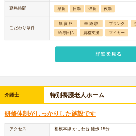
勤務時間
早番
日勤
遅番
夜勤
無 資 格
未 経 験
ブランク
こだわり条件
給与日払
資格支援
マイカー
特別養護老人ホーム
介護士
研修体制がしっかりした施設です
アクセス
相模本線 かしわ台 徒歩 15分