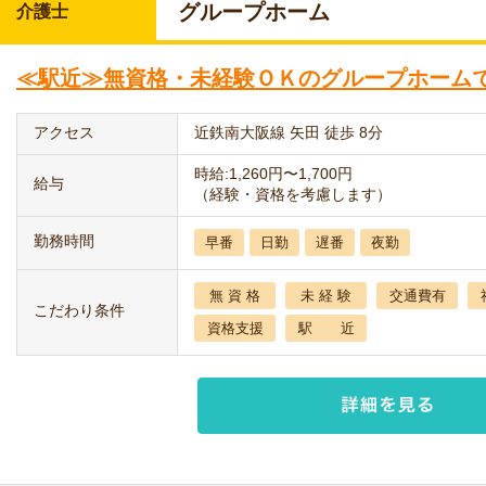
グループホーム
介護士
≪駅近≫無資格・未経験ＯＫのグループホームで
アクセス
近鉄南大阪線 矢田 徒歩 8分
時給:1,260円〜1,700円
給与
（経験・資格を考慮します）
勤務時間
早番
日勤
遅番
夜勤
無 資 格
未 経 験
交通費有
こだわり条件
資格支援
駅 近