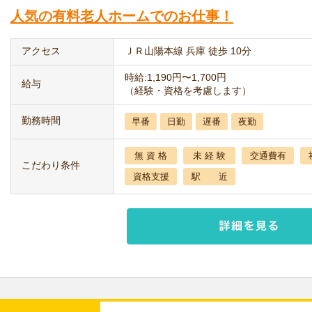
人気の有料老人ホームでのお仕事！
アクセス
ＪＲ山陽本線 兵庫 徒歩 10分
時給:1,190円〜1,700円
給与
（経験・資格を考慮します）
勤務時間
早番
日勤
遅番
夜勤
無 資 格
未 経 験
交通費有
こだわり条件
資格支援
駅 近