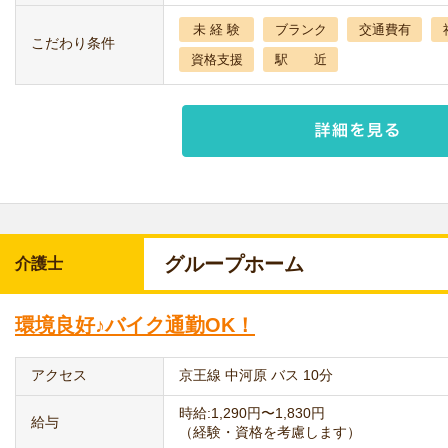
未 経 験
ブランク
交通費有
こだわり条件
資格支援
駅 近
グループホーム
介護士
環境良好♪バイク通勤OK！
アクセス
京王線 中河原 バス 10分
時給:1,290円〜1,830円
給与
（経験・資格を考慮します）