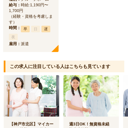
給与：
時給:1,190円〜
1,700円
（経験・資格を考慮しま
す）
時間：
早
日
遅
夜
雇用：
派遣
この求人に注目している人は
こちらも見ています
【神戸市北区】マイカー
週3日OK！無資格未経