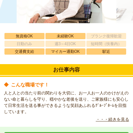
無資格OK
未経験OK
ブランク復帰歓迎
日勤のみ
週3～4日OK
短時間（扶養内）
交通費支給
マイカー通勤OK
駅近
お仕事内容
◆
こんな職場です！
人と人との当たり前の関わりを大切に、お一人お一人のかけがえの
ない命と暮らしを守り、穏やかな老後を送り、ご家族様にも安心し
て日常生活を送る事ができるような笑顔あふれるｸﾞﾙｰﾌﾟﾎｰﾑを目指
しています。
・・・続きを見る
◆
こんな方をお待ちしています！
正社員への道も開けています。小規模のグループホームで介護職と