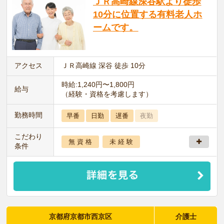
ＪＲ高崎線深谷駅より徒歩
10分に位置する有料老人ホ
ームです。
アクセス
ＪＲ高崎線 深谷 徒歩 10分
時給:1,240円〜1,800円
給与
（経験・資格を考慮します）
勤務時間
早番
日勤
遅番
夜勤
こだわり
無 資 格
未 経 験
条件
京都府京都市西京区
介護士