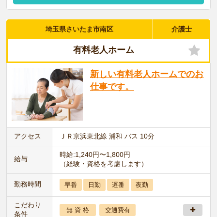
埼玉県さいたま市南区
介護士
有料老人ホーム
新しい有料老人ホームでのお
仕事です。
アクセス
ＪＲ京浜東北線 浦和 バス 10分
時給:1,240円〜1,800円
給与
（経験・資格を考慮します）
勤務時間
早番
日勤
遅番
夜勤
こだわり
無 資 格
交通費有
条件