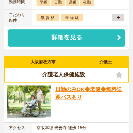
勤務時間
早番
日勤
遅番
夜勤
こだわり
無 資 格
未 経 験
条件
大阪府枚方市
介護士
介護老人保健施設
日勤のみOK◆老健◆無料送
迎バスあり
アクセス
京阪本線 光善寺 徒歩 15分