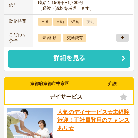
時給:1,150円〜1,700円
給与
（経験・資格を考慮します）
勤務時間
早番
日勤
遅番
夜勤
こだわり
未 経 験
交通費有
条件
京都府京都市中京区
介護士
デイサービス
人気のデイサービス☆未経験
歓迎！正社員登用のチャンス
あり☆