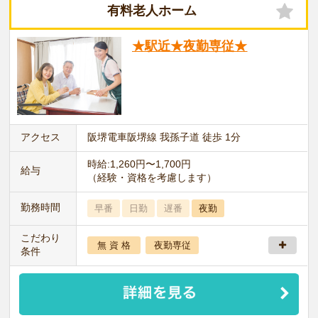
有料老人ホーム
★駅近★夜勤専従★
アクセス
阪堺電車阪堺線 我孫子道 徒歩 1分
時給:1,260円〜1,700円
給与
（経験・資格を考慮します）
勤務時間
早番
日勤
遅番
夜勤
こだわり
無 資 格
夜勤専従
条件