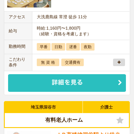
アクセス
大洗鹿島線 常澄 徒歩 11分
時給:1,160円〜1,800円
給与
（経験・資格を考慮します）
勤務時間
早番
日勤
遅番
夜勤
こだわり
無 資 格
交通費有
条件
埼玉県深谷市
介護士
有料老人ホーム