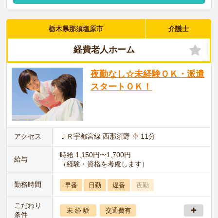
栃木県那須塩原市
介護士
経費老人ホーム
夜勤なし☆未経験ＯＫ・派遣
スタートＯＫ！
アクセス
ＪＲ宇都宮線 西那須野 車 11分
時給:1,150円〜1,700円
給与
（経験・資格を考慮します）
勤務時間
早番
日勤
遅番
夜勤
こだわり
未 経 験
交通費有
条件