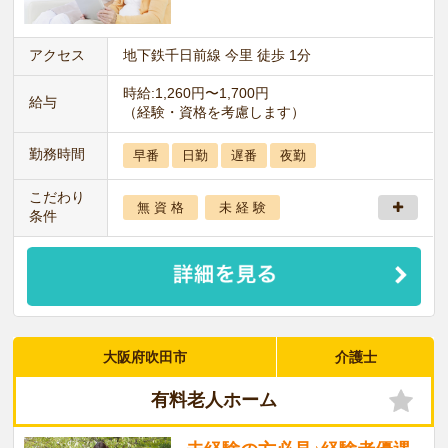
アクセス
地下鉄千日前線 今里 徒歩 1分
時給:1,260円〜1,700円
給与
（経験・資格を考慮します）
勤務時間
早番
日勤
遅番
夜勤
こだわり
無 資 格
未 経 験
条件
大阪府吹田市
介護士
有料老人ホーム