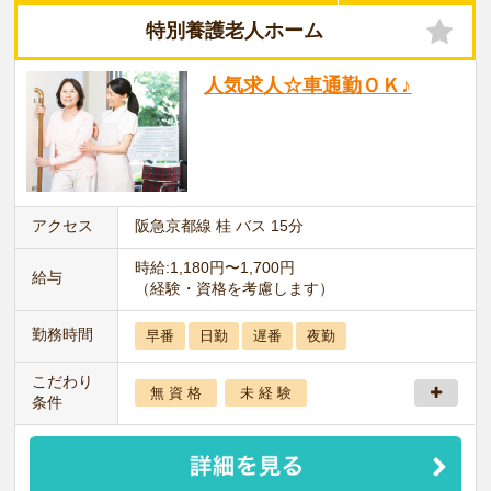
特別養護老人ホーム
人気求人☆車通勤ＯＫ♪
アクセス
阪急京都線 桂 バス 15分
時給:1,180円〜1,700円
給与
（経験・資格を考慮します）
勤務時間
早番
日勤
遅番
夜勤
こだわり
無 資 格
未 経 験
条件