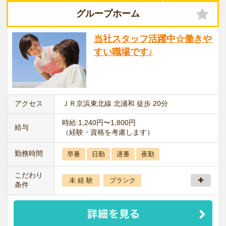
グループホーム
当社スタッフ活躍中☆働きや
すい職場です♪
アクセス
ＪＲ京浜東北線 北浦和 徒歩 20分
時給:1,240円〜1,800円
給与
（経験・資格を考慮します）
勤務時間
早番
日勤
遅番
夜勤
こだわり
未 経 験
ブランク
条件