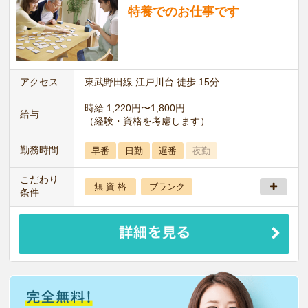
特養でのお仕事です
アクセス
東武野田線 江戸川台 徒歩 15分
時給:1,220円〜1,800円
給与
（経験・資格を考慮します）
勤務時間
早番
日勤
遅番
夜勤
こだわり
無 資 格
ブランク
条件