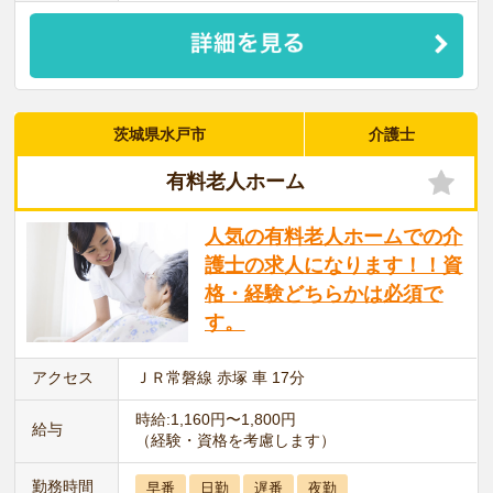
茨城県水戸市
介護士
有料老人ホーム
人気の有料老人ホームでの介
護士の求人になります！！資
格・経験どちらかは必須で
す。
アクセス
ＪＲ常磐線 赤塚 車 17分
時給:1,160円〜1,800円
給与
（経験・資格を考慮します）
勤務時間
早番
日勤
遅番
夜勤