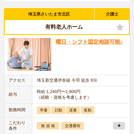
埼玉県さいたま市北区
介護士
有料老人ホーム
曜日・シフト固定相談可能♪
アクセス
埼玉新交通伊奈線 今羽 徒歩 8分
時給:1,240円〜1,800円
給与
（経験・資格を考慮します）
勤務時間
早番
日勤
遅番
夜勤
こだわり
無 資 格
交通費有
条件