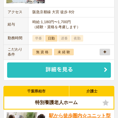
アクセス
阪急京都線 大宮 徒歩 8分
時給:1,180円〜1,700円
給与
（経験・資格を考慮します）
勤務時間
早番
日勤
遅番
夜勤
こだわり
無 資 格
未 経 験
条件
千葉県柏市
介護士
特別養護老人ホーム
駅から徒歩圏内☆ユニット型