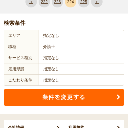
＜
222
223
224
225
＞
検索条件
エリア
指定なし
職種
介護士
サービス種別
指定なし
雇用形態
指定なし
こだわり条件
指定なし
会社情報
利用規約