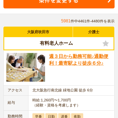
5981
件中4461件-4480件を表示
大阪府吹田市
介護士
有料老人ホーム
週３日から勤務可能♪通勤便
利！最寄駅より徒歩６分♪
アクセス
北大阪急行南北線 緑地公園 徒歩 6分
時給:1,260円〜1,700円
給与
（経験・資格を考慮します）
勤務時間
早番
日勤
遅番
夜勤