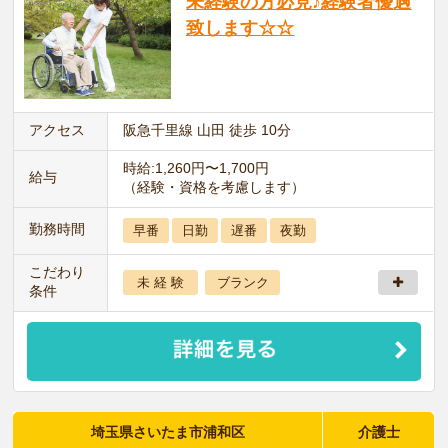
未経験の方必見♪経験者優遇
致します☆☆
アクセス
阪急千里線 山田 徒歩 10分
時給:1,260円〜1,700円
給与
（経験・資格を考慮します）
勤務時間
早番
日勤
遅番
夜勤
こだわり
未 経 験
ブランク
条件
埼玉県さいたま市浦和区
介護士