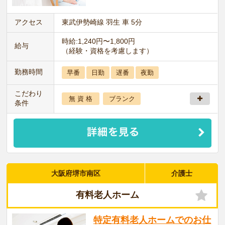
アクセス
東武伊勢崎線 羽生 車 5分
時給:1,240円〜1,800円
給与
（経験・資格を考慮します）
勤務時間
早番
日勤
遅番
夜勤
こだわり
無 資 格
ブランク
条件
大阪府堺市南区
介護士
有料老人ホーム
特定有料老人ホームでのお仕