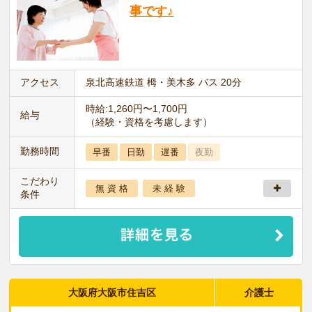
事です♪
アクセス
泉北高速鉄道 栂・美木多 バス 20分
時給:1,260円〜1,700円
給与
（経験・資格を考慮します）
勤務時間
早番
日勤
遅番
夜勤
こだわり
無 資 格
未 経 験
条件
大阪府大阪市住吉区
介護士