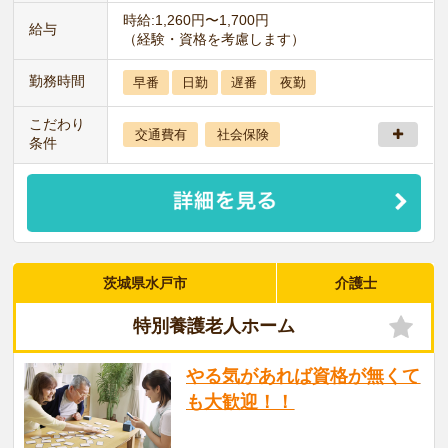
時給:1,260円〜1,700円
給与
（経験・資格を考慮します）
勤務時間
早番
日勤
遅番
夜勤
こだわり
交通費有
社会保険
条件
茨城県水戸市
介護士
特別養護老人ホーム
やる気があれば資格が無くて
も大歓迎！！