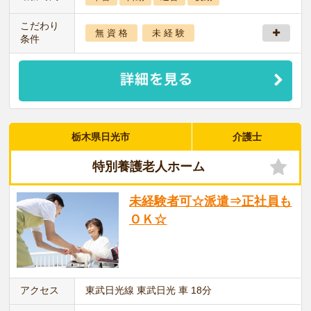
こだわり
無 資 格
未 経 験
条件
栃木県日光市
介護士
特別養護老人ホーム
未経験者可☆派遣⇒正社員も
ＯＫ☆
アクセス
東武日光線 東武日光 車 18分