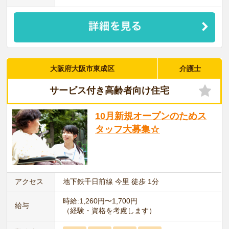
大阪府大阪市東成区
介護士
サービス付き高齢者向け住宅
10月新規オープンのためス
タッフ大募集☆
アクセス
地下鉄千日前線 今里 徒歩 1分
時給:1,260円〜1,700円
給与
（経験・資格を考慮します）