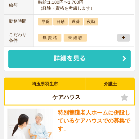
時給:1,180円〜1,700円
給与
（経験・資格を考慮します）
勤務時間
早番
日勤
遅番
夜勤
こだわり
無 資 格
未 経 験
条件
埼玉県羽生市
介護士
ケアハウス
特別養護老人ホームに併設し
ているケアハウスでの募集で
す。